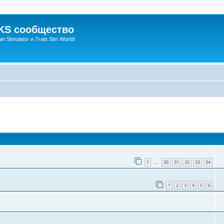
S сообщество
n Simulator и Train Sim World!
оиск
1
30
31
32
33
34
…
1
2
3
4
5
6