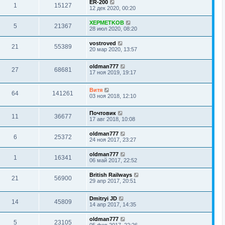
ER-200
1
15127
12 дек 2020, 00:20
XEPMETKOB
5
21367
28 июл 2020, 08:20
vostroved
21
55389
20 мар 2020, 13:57
oldman777
27
68681
17 ноя 2019, 19:17
Витя
64
141261
03 ноя 2018, 12:10
Почтовик
11
36677
17 авг 2018, 10:08
oldman777
6
25372
24 ноя 2017, 23:27
oldman777
1
16341
06 май 2017, 22:52
British Railways
21
56900
29 апр 2017, 20:51
Dmitryi JD
14
45809
14 апр 2017, 14:35
oldman777
5
23105