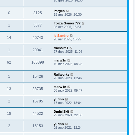
28 фев 2018, 14:36
Pargeo
0
3125
15 янв 2026, 20:30
Forza Gamer 777
1
3677
08 окт 2025, 15:53
le Sandro
14
40743
28 авг 2025, 15:25
trainsim1
1
29041
27 фев 2025, 11:08
marw1n
62
165398
10 июл 2023, 08:28
Railworks
1
15426
26 янв 2023, 13:46
marw1n
13
38735
08 июн 2022, 09:47
yurinn
2
15705
17 янв 2022, 18:04
DmitriSkif
18
44522
29 июн 2021, 22:36
yurinn
2
16153
02 апр 2021, 12:24