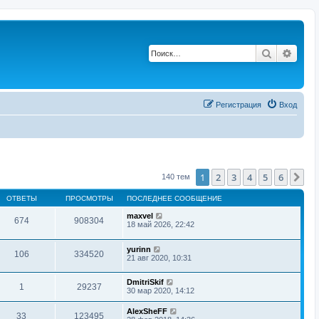
Поиск
Расш
Регистрация
Вход
1
2
3
4
5
6
Сл
140 тем
ОТВЕТЫ
ПРОСМОТРЫ
ПОСЛЕДНЕЕ СООБЩЕНИЕ
maxvel
674
908304
18 май 2026, 22:42
yurinn
106
334520
21 авг 2020, 10:31
DmitriSkif
1
29237
30 мар 2020, 14:12
AlexSheFF
33
123495