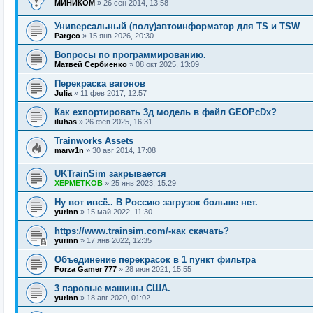
МИНИКОМ
»
26 сен 2014, 13:58
Универсальный (полу)автоинформатор для TS и TSW
Pargeo
»
15 янв 2026, 20:30
Вопросы по программированию.
Матвей Сербиенко
»
08 окт 2025, 13:09
Перекраска вагонов
Julia
»
11 фев 2017, 12:57
Как ехпортировать 3д модель в файл GEOPcDx?
iluhas
»
26 фев 2025, 16:31
Trainworks Assets
marw1n
»
30 авг 2014, 17:08
UKTrainSim закрывается
XEPMETKOB
»
25 янв 2023, 15:29
Ну вот ивсё.. В Россию загрузок больше нет.
yurinn
»
15 май 2022, 11:30
https://www.trainsim.com/-как скачать?
yurinn
»
17 янв 2022, 12:35
Объединение перекрасок в 1 пункт фильтра
Forza Gamer 777
»
28 июн 2021, 15:55
3 паровые машины США.
yurinn
»
18 авг 2020, 01:02