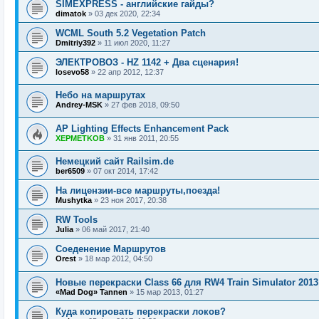
SIMEXPRESS - английские гайды?
dimatok
»
03 дек 2020, 22:34
WCML South 5.2 Vegetation Patch
Dmitriy392
»
11 июл 2020, 11:27
ЭЛЕКТРОВОЗ - HZ 1142 + Два сценария!
losevo58
»
22 апр 2012, 12:37
Небо на маршрутах
Andrey-MSK
»
27 фев 2018, 09:50
AP Lighting Effects Enhancement Pack
XEPMETKOB
»
31 янв 2011, 20:55
Немецкий сайт Railsim.de
ber6509
»
07 окт 2014, 17:42
На лицензии-все маршруты,поезда!
Mushytka
»
23 ноя 2017, 20:38
RW Tools
Julia
»
06 май 2017, 21:40
Соеденение Маршрутов
Orest
»
18 мар 2012, 04:50
Новые перекраски Class 66 для RW4 Train Simulator 2013
«Mad Dog» Tannen
»
15 мар 2013, 01:27
Куда копировать перекраски локов?