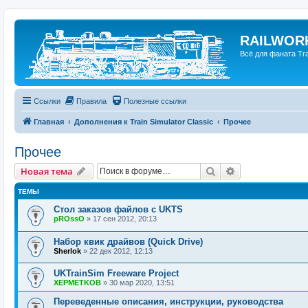
RAILWORK
Всё для фаната Trai
Ссылки
Правила
Полезные ссылки
Главная
Дополнения к Train Simulator Classic
Прочее
Прочее
Поиск
Расширенный п
Новая тема
ТЕМЫ
Стол заказов файлов с UKTS
pROssO
»
17 сен 2012, 20:13
Набор квик драйвов (Quick Drive)
Sherlok
»
22 дек 2012, 12:13
UKTrainSim Freeware Project
XEPMETKOB
»
30 мар 2020, 13:51
Переведенные описания, инструкции, руководства