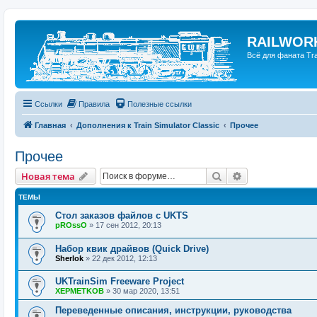
RAILWORK
Всё для фаната Trai
Ссылки
Правила
Полезные ссылки
Главная
Дополнения к Train Simulator Classic
Прочее
Прочее
Поиск
Расширенный п
Новая тема
ТЕМЫ
Стол заказов файлов с UKTS
pROssO
»
17 сен 2012, 20:13
Набор квик драйвов (Quick Drive)
Sherlok
»
22 дек 2012, 12:13
UKTrainSim Freeware Project
XEPMETKOB
»
30 мар 2020, 13:51
Переведенные описания, инструкции, руководства