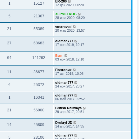
ER-200
1
15127
12 дек 2020, 00:20
XEPMETKOB
5
21367
28 июл 2020, 08:20
vostroved
21
55389
20 мар 2020, 13:57
oldman777
27
68683
17 ноя 2019, 19:17
Витя
64
141262
03 ноя 2018, 12:10
Почтовик
11
36677
17 авг 2018, 10:08
oldman777
6
25372
24 ноя 2017, 23:27
oldman777
1
16341
06 май 2017, 22:52
British Railways
21
56900
29 апр 2017, 20:51
Dmitryi JD
14
45809
14 апр 2017, 14:35
oldman777
5
23106