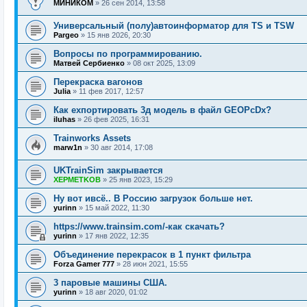
МИНИКОМ
»
26 сен 2014, 13:58
Универсальный (полу)автоинформатор для TS и TSW
Pargeo
»
15 янв 2026, 20:30
Вопросы по программированию.
Матвей Сербиенко
»
08 окт 2025, 13:09
Перекраска вагонов
Julia
»
11 фев 2017, 12:57
Как ехпортировать 3д модель в файл GEOPcDx?
iluhas
»
26 фев 2025, 16:31
Trainworks Assets
marw1n
»
30 авг 2014, 17:08
UKTrainSim закрывается
XEPMETKOB
»
25 янв 2023, 15:29
Ну вот ивсё.. В Россию загрузок больше нет.
yurinn
»
15 май 2022, 11:30
https://www.trainsim.com/-как скачать?
yurinn
»
17 янв 2022, 12:35
Объединение перекрасок в 1 пункт фильтра
Forza Gamer 777
»
28 июн 2021, 15:55
3 паровые машины США.
yurinn
»
18 авг 2020, 01:02