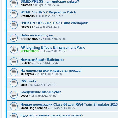
SIMEXPRESS - английские гайды?
dimatok
»
03 дек 2020, 22:34
WCML South 5.2 Vegetation Patch
Dmitriy392
»
11 июл 2020, 11:27
ЭЛЕКТРОВОЗ - HZ 1142 + Два сценария!
losevo58
»
22 апр 2012, 12:37
Небо на маршрутах
Andrey-MSK
»
27 фев 2018, 09:50
AP Lighting Effects Enhancement Pack
XEPMETKOB
»
31 янв 2011, 20:55
Немецкий сайт Railsim.de
ber6509
»
07 окт 2014, 17:42
На лицензии-все маршруты,поезда!
Mushytka
»
23 ноя 2017, 20:38
RW Tools
Julia
»
06 май 2017, 21:40
Соеденение Маршрутов
Orest
»
18 мар 2012, 04:50
Новые перекраски Class 66 для RW4 Train Simulator 2013
«Mad Dog» Tannen
»
15 мар 2013, 01:27
Куда копировать перекраски локов?