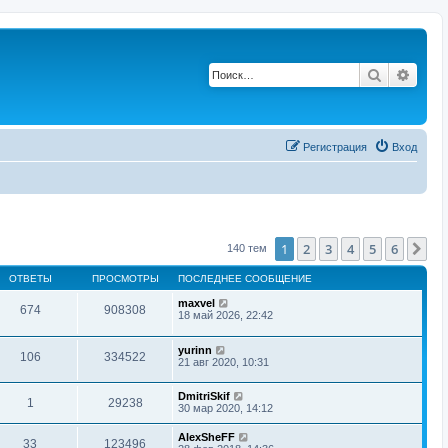
Поиск
Расш
Регистрация
Вход
1
2
3
4
5
6
Сл
140 тем
ОТВЕТЫ
ПРОСМОТРЫ
ПОСЛЕДНЕЕ СООБЩЕНИЕ
maxvel
674
908308
18 май 2026, 22:42
yurinn
106
334522
21 авг 2020, 10:31
DmitriSkif
1
29238
30 мар 2020, 14:12
AlexSheFF
33
123496