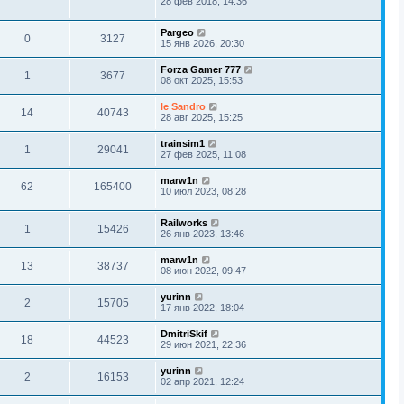
28 фев 2018, 14:36
Pargeo
0
3127
15 янв 2026, 20:30
Forza Gamer 777
1
3677
08 окт 2025, 15:53
le Sandro
14
40743
28 авг 2025, 15:25
trainsim1
1
29041
27 фев 2025, 11:08
marw1n
62
165400
10 июл 2023, 08:28
Railworks
1
15426
26 янв 2023, 13:46
marw1n
13
38737
08 июн 2022, 09:47
yurinn
2
15705
17 янв 2022, 18:04
DmitriSkif
18
44523
29 июн 2021, 22:36
yurinn
2
16153
02 апр 2021, 12:24