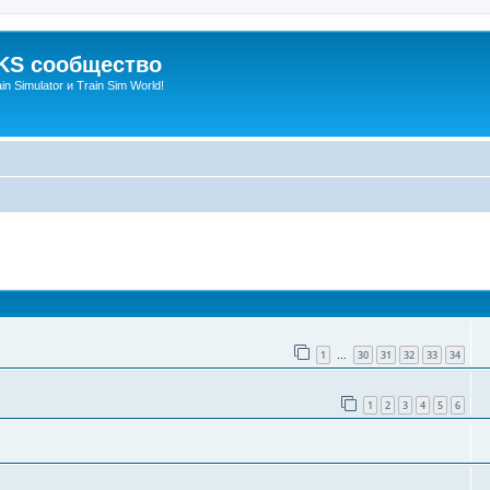
S сообщество
n Simulator и Train Sim World!
оиск
1
30
31
32
33
34
…
1
2
3
4
5
6