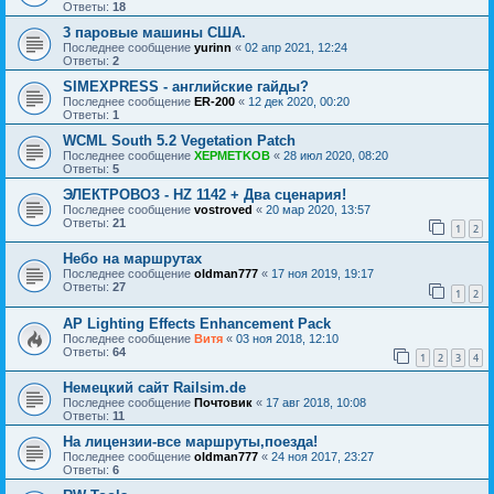
Ответы:
18
3 паровые машины США.
Последнее сообщение
yurinn
«
02 апр 2021, 12:24
Ответы:
2
SIMEXPRESS - английские гайды?
Последнее сообщение
ER-200
«
12 дек 2020, 00:20
Ответы:
1
WCML South 5.2 Vegetation Patch
Последнее сообщение
XEPMETKOB
«
28 июл 2020, 08:20
Ответы:
5
ЭЛЕКТРОВОЗ - HZ 1142 + Два сценария!
Последнее сообщение
vostroved
«
20 мар 2020, 13:57
Ответы:
21
1
2
Небо на маршрутах
Последнее сообщение
oldman777
«
17 ноя 2019, 19:17
Ответы:
27
1
2
AP Lighting Effects Enhancement Pack
Последнее сообщение
Витя
«
03 ноя 2018, 12:10
Ответы:
64
1
2
3
4
Немецкий сайт Railsim.de
Последнее сообщение
Почтовик
«
17 авг 2018, 10:08
Ответы:
11
На лицензии-все маршруты,поезда!
Последнее сообщение
oldman777
«
24 ноя 2017, 23:27
Ответы:
6