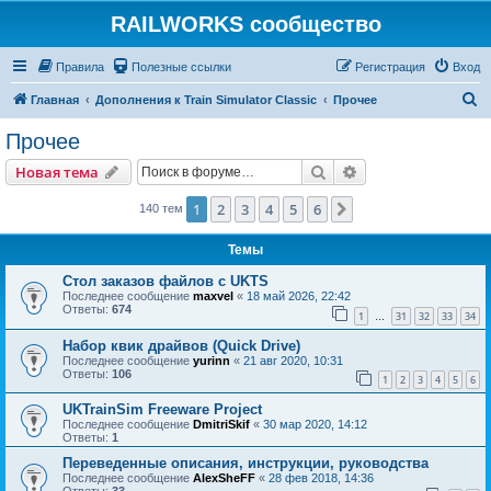
RAILWORKS сообщество
Правила
Полезные ссылки
Регистрация
Вход
П
Главная
Дополнения к Train Simulator Classic
Прочее
о
Прочее
и
Поиск
Расширенный пои
Новая тема
с
к
1
2
3
4
5
6
След.
140 тем
Темы
Стол заказов файлов с UKTS
Последнее сообщение
maxvel
«
18 май 2026, 22:42
Ответы:
674
1
31
32
33
34
…
Набор квик драйвов (Quick Drive)
Последнее сообщение
yurinn
«
21 авг 2020, 10:31
Ответы:
106
1
2
3
4
5
6
UKTrainSim Freeware Project
Последнее сообщение
DmitriSkif
«
30 мар 2020, 14:12
Ответы:
1
Переведенные описания, инструкции, руководства
Последнее сообщение
AlexSheFF
«
28 фев 2018, 14:36