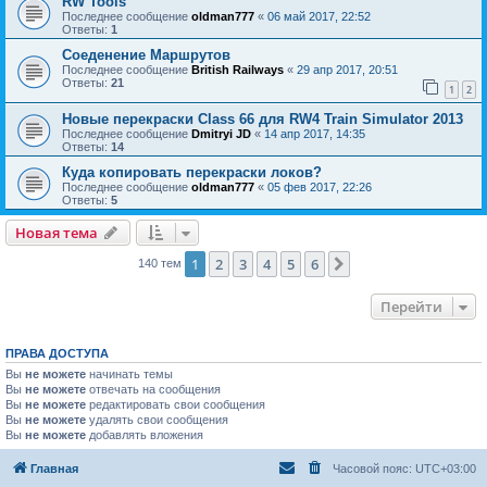
RW Tools
Последнее сообщение
oldman777
«
06 май 2017, 22:52
Ответы:
1
Соеденение Маршрутов
Последнее сообщение
British Railways
«
29 апр 2017, 20:51
Ответы:
21
1
2
Новые перекраски Class 66 для RW4 Train Simulator 2013
Последнее сообщение
Dmitryi JD
«
14 апр 2017, 14:35
Ответы:
14
Куда копировать перекраски локов?
Последнее сообщение
oldman777
«
05 фев 2017, 22:26
Ответы:
5
Новая тема
1
2
3
4
5
6
След.
140 тем
Перейти
ПРАВА ДОСТУПА
Вы
не можете
начинать темы
Вы
не можете
отвечать на сообщения
Вы
не можете
редактировать свои сообщения
Вы
не можете
удалять свои сообщения
Вы
не можете
добавлять вложения
Главная
Часовой пояс:
UTC+03:00