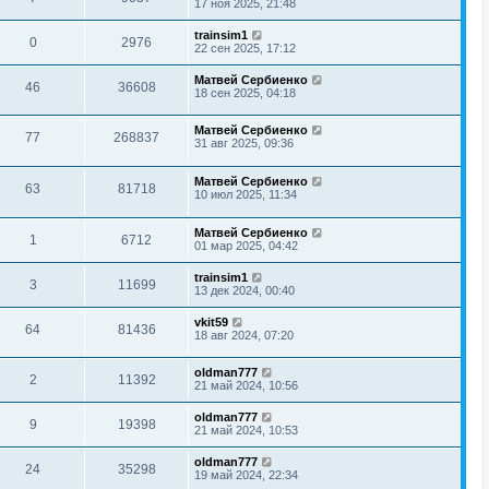
17 ноя 2025, 21:48
trainsim1
0
2976
22 сен 2025, 17:12
Матвей Сербиенко
46
36608
18 сен 2025, 04:18
Матвей Сербиенко
77
268837
31 авг 2025, 09:36
Матвей Сербиенко
63
81718
10 июл 2025, 11:34
Матвей Сербиенко
1
6712
01 мар 2025, 04:42
trainsim1
3
11699
13 дек 2024, 00:40
vkit59
64
81436
18 авг 2024, 07:20
oldman777
2
11392
21 май 2024, 10:56
oldman777
9
19398
21 май 2024, 10:53
oldman777
24
35298
19 май 2024, 22:34