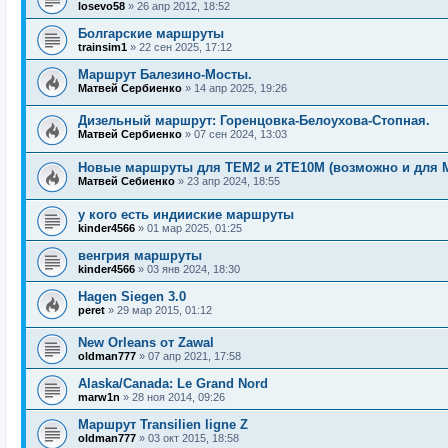
losevo58
»
26 апр 2012, 18:52
Болгарские маршруты
trainsim1
»
22 сен 2025, 17:12
Маршрут Балезино-Мосты.
Матвей Сербиенко
»
14 апр 2025, 19:26
Дизельный маршрут: Горенцовка-Белоухова-Стопная.
Матвей Сербиенко
»
07 сен 2024, 13:03
Новые маршруты для ТЕМ2 и 2ТЕ10М (возможно и для 
Матвей Себиенко
»
23 апр 2024, 18:55
у кого есть индииские маршруты
kinder4566
»
01 мар 2025, 01:25
венгрия маршруты
kinder4566
»
03 янв 2024, 18:30
Hagen Siegen 3.0
peret
»
29 мар 2015, 01:12
New Orleans от Zawal
oldman777
»
07 апр 2021, 17:58
Alaska/Canada: Le Grand Nord
marw1n
»
28 ноя 2014, 09:26
Маршрут Transilien ligne Z
oldman777
»
03 окт 2015, 18:58