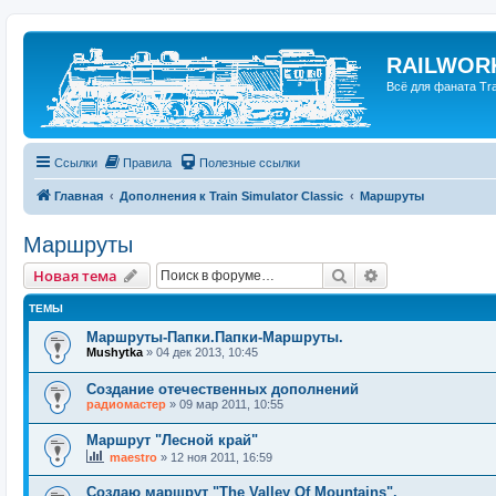
RAILWORK
Всё для фаната Trai
Ссылки
Правила
Полезные ссылки
Главная
Дополнения к Train Simulator Classic
Маршруты
Маршруты
Поиск
Расширенный п
Новая тема
ТЕМЫ
Маршруты-Папки.Папки-Маршруты.
Mushytka
»
04 дек 2013, 10:45
Создание отечественных дополнений
радиомастер
»
09 мар 2011, 10:55
Маршрут "Лесной край"
maestro
»
12 ноя 2011, 16:59
Создаю маршрут "The Valley Of Mountains".