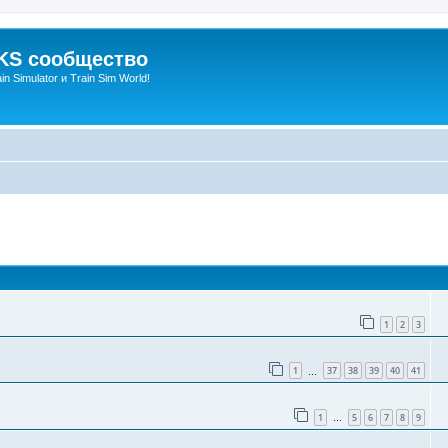
S сообщество
n Simulator и Train Sim World!
оиск
1
2
3
1
37
38
39
40
41
…
1
5
6
7
8
9
…