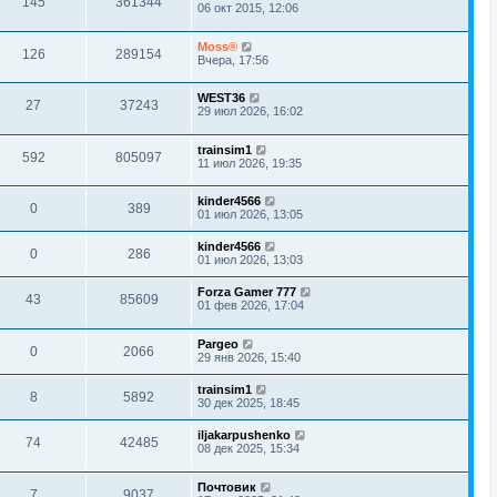
145
361344
06 окт 2015, 12:06
Moss®
126
289154
Вчера, 17:56
WEST36
27
37243
29 июл 2026, 16:02
trainsim1
592
805097
11 июл 2026, 19:35
kinder4566
0
389
01 июл 2026, 13:05
kinder4566
0
286
01 июл 2026, 13:03
Forza Gamer 777
43
85609
01 фев 2026, 17:04
Pargeo
0
2066
29 янв 2026, 15:40
trainsim1
8
5892
30 дек 2025, 18:45
iljakarpushenko
74
42485
08 дек 2025, 15:34
Почтовик
7
9037