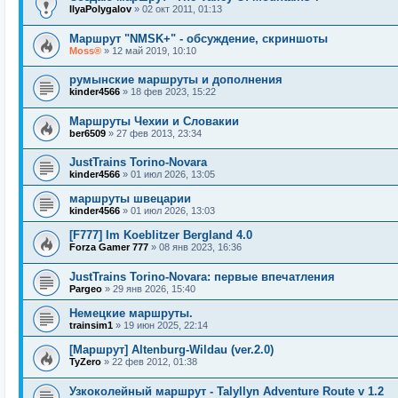
IlyaPolygalov
»
02 окт 2011, 01:13
Маршрут "NMSK+" - обсуждение, скриншоты
Moss®
»
12 май 2019, 10:10
румынские маршруты и дополнения
kinder4566
»
18 фев 2023, 15:22
Маршруты Чехии и Словакии
ber6509
»
27 фев 2013, 23:34
JustTrains Torino-Novara
kinder4566
»
01 июл 2026, 13:05
маршруты швецарии
kinder4566
»
01 июл 2026, 13:03
[F777] Im Koeblitzer Bergland 4.0
Forza Gamer 777
»
08 янв 2023, 16:36
JustTrains Torino-Novara: первые впечатления
Pargeo
»
29 янв 2026, 15:40
Немецкие маршруты.
trainsim1
»
19 июн 2025, 22:14
[Маршрут] Altenburg-Wildau (ver.2.0)
TyZero
»
22 фев 2012, 01:38
Узкоколейный маршрут - Talyllyn Adventure Route v 1.2