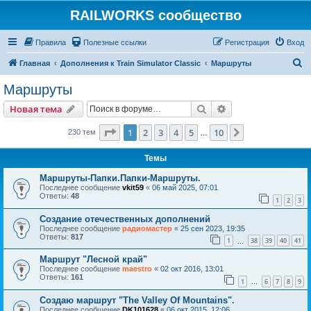
RAILWORKS сообщество
Правила
Полезные ссылки
Регистрация
Вход
П
Главная
Дополнения к Train Simulator Classic
Маршруты
о
Маршруты
и
Поиск
Расширенный пои
Новая тема
с
к
Страница
1
из
10
1
2
3
4
5
10
След.
230 тем
…
Темы
Маршруты-Папки.Папки-Маршруты.
Последнее сообщение
vkit59
«
06 май 2025, 07:01
Ответы:
48
1
2
3
Создание отечественных дополнений
Последнее сообщение
радиомастер
«
25 сен 2023, 19:35
Ответы:
817
1
38
39
40
41
…
Маршрут "Лесной край"
Последнее сообщение
maestro
«
02 окт 2016, 13:01
Ответы:
161
1
6
7
8
9
…
Создаю маршрут "The Valley Of Mountains".
Последнее сообщение
DK101628
«
06 окт 2015, 12:06