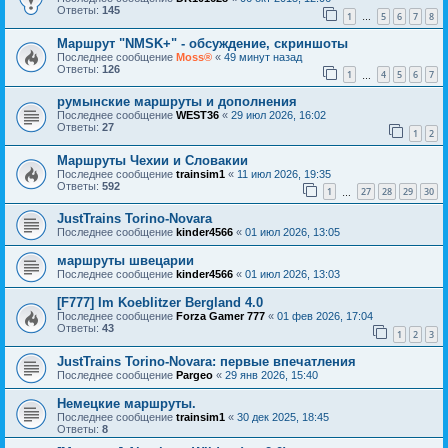
Ответы:
145
1
5
6
7
8
…
Маршрут "NMSK+" - обсуждение, скриншоты
Последнее сообщение
Moss®
«
49 минут назад
Ответы:
126
1
4
5
6
7
…
румынские маршруты и дополнения
Последнее сообщение
WEST36
«
29 июл 2026, 16:02
Ответы:
27
1
2
Маршруты Чехии и Словакии
Последнее сообщение
trainsim1
«
11 июл 2026, 19:35
Ответы:
592
1
27
28
29
30
…
JustTrains Torino-Novara
Последнее сообщение
kinder4566
«
01 июл 2026, 13:05
маршруты швецарии
Последнее сообщение
kinder4566
«
01 июл 2026, 13:03
[F777] Im Koeblitzer Bergland 4.0
Последнее сообщение
Forza Gamer 777
«
01 фев 2026, 17:04
Ответы:
43
1
2
3
JustTrains Torino-Novara: первые впечатления
Последнее сообщение
Pargeo
«
29 янв 2026, 15:40
Немецкие маршруты.
Последнее сообщение
trainsim1
«
30 дек 2025, 18:45
Ответы:
8