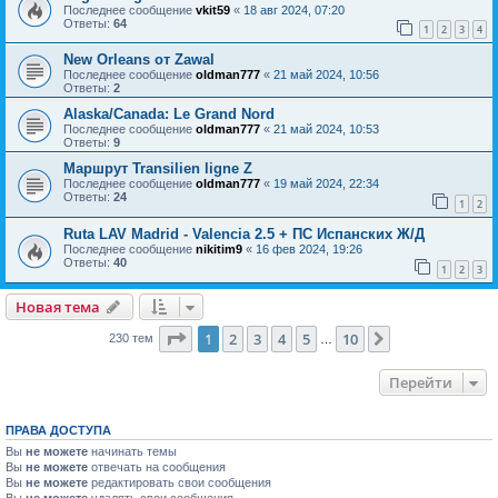
Последнее сообщение
vkit59
«
18 авг 2024, 07:20
Ответы:
64
1
2
3
4
New Orleans от Zawal
Последнее сообщение
oldman777
«
21 май 2024, 10:56
Ответы:
2
Alaska/Canada: Le Grand Nord
Последнее сообщение
oldman777
«
21 май 2024, 10:53
Ответы:
9
Маршрут Transilien ligne Z
Последнее сообщение
oldman777
«
19 май 2024, 22:34
Ответы:
24
1
2
Ruta LAV Madrid - Valencia 2.5 + ПС Испанских Ж/Д
Последнее сообщение
nikitim9
«
16 фев 2024, 19:26
Ответы:
40
1
2
3
Новая тема
Страница
1
из
10
1
2
3
4
5
10
След.
230 тем
…
Перейти
ПРАВА ДОСТУПА
Вы
не можете
начинать темы
Вы
не можете
отвечать на сообщения
Вы
не можете
редактировать свои сообщения
Вы
не можете
удалять свои сообщения