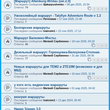
[Маршрут] Altenburg-Wildau (ver.2.0)
Последнее сообщение
iljakarpushenko
«
08 дек 2025, 15:34
Ответы:
74
1
2
3
4
Узкоколейный маршрут - Talyllyn Adventure Route v 1.2
Последнее сообщение
Почтовик
«
17 ноя 2025, 21:48
Ответы:
7
Болгарские маршруты
Последнее сообщение
trainsim1
«
22 сен 2025, 17:12
Маршрут Балезино-Мосты.
Последнее сообщение
Матвей Сербиенко
«
18 сен 2025, 04:18
Ответы:
46
1
2
3
Дизельный маршрут: Горенцовка-Белоухова-Стопная.
Последнее сообщение
Матвей Сербиенко
«
31 авг 2025, 09:36
Ответы:
77
1
2
3
4
Новые маршруты для ТЕМ2 и 2ТЕ10М (возможно и для
М62)
Последнее сообщение
Матвей Сербиенко
«
10 июл 2025, 11:34
Ответы:
63
1
2
3
4
у кого есть индииские маршруты
Последнее сообщение
Матвей Сербиенко
«
01 мар 2025, 04:42
Ответы:
1
венгрия маршруты
Последнее сообщение
trainsim1
«
13 дек 2024, 00:40
Ответы:
3
Hagen Siegen 3.0