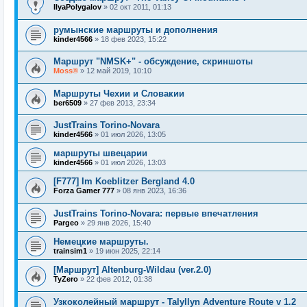
IlyaPolygalov
»
02 окт 2011, 01:13
румынские маршруты и дополнения
kinder4566
»
18 фев 2023, 15:22
Маршрут "NMSK+" - обсуждение, скриншоты
Moss®
»
12 май 2019, 10:10
Маршруты Чехии и Словакии
ber6509
»
27 фев 2013, 23:34
JustTrains Torino-Novara
kinder4566
»
01 июл 2026, 13:05
маршруты швецарии
kinder4566
»
01 июл 2026, 13:03
[F777] Im Koeblitzer Bergland 4.0
Forza Gamer 777
»
08 янв 2023, 16:36
JustTrains Torino-Novara: первые впечатления
Pargeo
»
29 янв 2026, 15:40
Немецкие маршруты.
trainsim1
»
19 июн 2025, 22:14
[Маршрут] Altenburg-Wildau (ver.2.0)
TyZero
»
22 фев 2012, 01:38
Узкоколейный маршрут - Talyllyn Adventure Route v 1.2