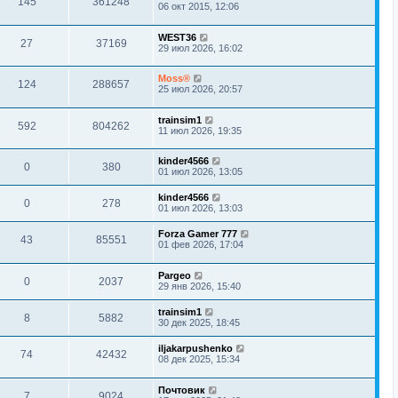
145
361248
06 окт 2015, 12:06
WEST36
27
37169
29 июл 2026, 16:02
Moss®
124
288657
25 июл 2026, 20:57
trainsim1
592
804262
11 июл 2026, 19:35
kinder4566
0
380
01 июл 2026, 13:05
kinder4566
0
278
01 июл 2026, 13:03
Forza Gamer 777
43
85551
01 фев 2026, 17:04
Pargeo
0
2037
29 янв 2026, 15:40
trainsim1
8
5882
30 дек 2025, 18:45
iljakarpushenko
74
42432
08 дек 2025, 15:34
Почтовик
7
9024