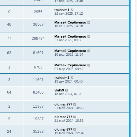
17 ноя 2025, 21:48
trainsim1
0
2956
22 сен 2025, 17:12
Матвей Сербиенко
46
36567
18 сен 2025, 04:18
Матвей Сербиенко
77
268784
31 авг 2025, 09:36
Матвей Сербиенко
63
81691
10 июл 2025, 11:34
Матвей Сербиенко
1
6703
01 мар 2025, 04:42
trainsim1
3
11691
13 дек 2024, 00:40
vkit59
64
81405
18 авг 2024, 07:20
oldman777
2
11387
21 май 2024, 10:56
oldman777
9
19387
21 май 2024, 10:53
oldman777
24
35283
19 май 2024, 22:34