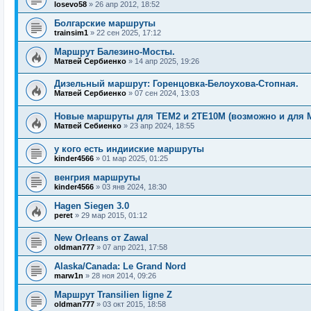
losevo58
»
26 апр 2012, 18:52
Болгарские маршруты
trainsim1
»
22 сен 2025, 17:12
Маршрут Балезино-Мосты.
Матвей Сербиенко
»
14 апр 2025, 19:26
Дизельный маршрут: Горенцовка-Белоухова-Стопная.
Матвей Сербиенко
»
07 сен 2024, 13:03
Новые маршруты для ТЕМ2 и 2ТЕ10М (возможно и для 
Матвей Себиенко
»
23 апр 2024, 18:55
у кого есть индииские маршруты
kinder4566
»
01 мар 2025, 01:25
венгрия маршруты
kinder4566
»
03 янв 2024, 18:30
Hagen Siegen 3.0
peret
»
29 мар 2015, 01:12
New Orleans от Zawal
oldman777
»
07 апр 2021, 17:58
Alaska/Canada: Le Grand Nord
marw1n
»
28 ноя 2014, 09:26
Маршрут Transilien ligne Z
oldman777
»
03 окт 2015, 18:58