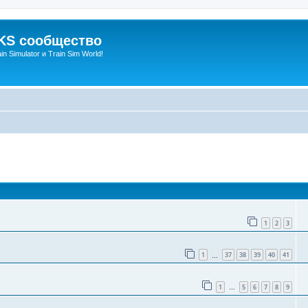
S сообщество
n Simulator и Train Sim World!
оиск
1
2
3
1
37
38
39
40
41
…
1
5
6
7
8
9
…