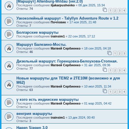
[Маршрут] Altenburg-Wildau (ver.2.0)
Последнее сообщение
iljakarpushenko
«
08 дек 2025, 15:34
Ответы:
74
1
2
3
4
Узкоколейный маршрут - Talyllyn Adventure Route v 1.2
Последнее сообщение
Почтовик
«
17 ноя 2025, 21:48
Ответы:
7
Болгарские маршруты
Последнее сообщение
trainsim1
«
22 сен 2025, 17:12
Маршрут Балезино-Мосты.
Последнее сообщение
Матвей Сербиенко
«
18 сен 2025, 04:18
Ответы:
46
1
2
3
Дизельный маршрут: Горенцовка-Белоухова-Стопная.
Последнее сообщение
Матвей Сербиенко
«
31 авг 2025, 09:36
Ответы:
77
1
2
3
4
Новые маршруты для ТЕМ2 и 2ТЕ10М (возможно и для
М62)
Последнее сообщение
Матвей Сербиенко
«
10 июл 2025, 11:34
Ответы:
63
1
2
3
4
у кого есть индииские маршруты
Последнее сообщение
Матвей Сербиенко
«
01 мар 2025, 04:42
Ответы:
1
венгрия маршруты
Последнее сообщение
trainsim1
«
13 дек 2024, 00:40
Ответы:
3
Hagen Siegen 3.0