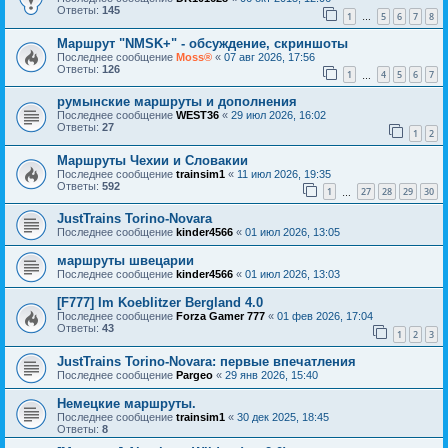
Ответы:
145
1
5
6
7
8
…
Маршрут "NMSK+" - обсуждение, скриншоты
Последнее сообщение
Moss®
«
07 авг 2026, 17:56
Ответы:
126
1
4
5
6
7
…
румынские маршруты и дополнения
Последнее сообщение
WEST36
«
29 июл 2026, 16:02
Ответы:
27
1
2
Маршруты Чехии и Словакии
Последнее сообщение
trainsim1
«
11 июл 2026, 19:35
Ответы:
592
1
27
28
29
30
…
JustTrains Torino-Novara
Последнее сообщение
kinder4566
«
01 июл 2026, 13:05
маршруты швецарии
Последнее сообщение
kinder4566
«
01 июл 2026, 13:03
[F777] Im Koeblitzer Bergland 4.0
Последнее сообщение
Forza Gamer 777
«
01 фев 2026, 17:04
Ответы:
43
1
2
3
JustTrains Torino-Novara: первые впечатления
Последнее сообщение
Pargeo
«
29 янв 2026, 15:40
Немецкие маршруты.
Последнее сообщение
trainsim1
«
30 дек 2025, 18:45
Ответы:
8