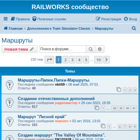
RAILWORKS сообщество
Правила
Полезные ссылки
Регистрация
Вход
П
Главная
Дополнения к Train Simulator Classic
Маршруты
о
Маршруты
и
Поиск
Расширенный пои
Новая тема
с
к
Страница
1
из
10
1
2
3
4
5
10
След.
230 тем
…
Темы
Маршруты-Папки.Папки-Маршруты.
Последнее сообщение
vkit59
«
06 май 2025, 07:01
Ответы:
48
1
2
3
Создание отечественных дополнений
Последнее сообщение
радиомастер
«
25 сен 2023, 19:35
Ответы:
817
1
38
39
40
41
…
Маршрут "Лесной край"
Последнее сообщение
maestro
«
02 окт 2016, 13:01
Ответы:
161
1
6
7
8
9
…
Создаю маршрут "The Valley Of Mountains".
Последнее сообщение
DK101628
«
06 окт 2015, 12:06