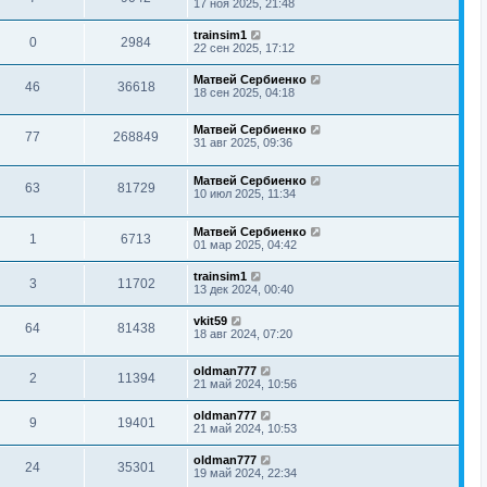
17 ноя 2025, 21:48
trainsim1
0
2984
22 сен 2025, 17:12
Матвей Сербиенко
46
36618
18 сен 2025, 04:18
Матвей Сербиенко
77
268849
31 авг 2025, 09:36
Матвей Сербиенко
63
81729
10 июл 2025, 11:34
Матвей Сербиенко
1
6713
01 мар 2025, 04:42
trainsim1
3
11702
13 дек 2024, 00:40
vkit59
64
81438
18 авг 2024, 07:20
oldman777
2
11394
21 май 2024, 10:56
oldman777
9
19401
21 май 2024, 10:53
oldman777
24
35301
19 май 2024, 22:34