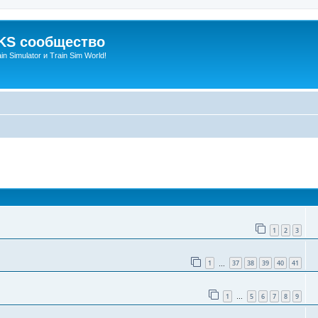
S сообщество
n Simulator и Train Sim World!
оиск
1
2
3
1
37
38
39
40
41
…
1
5
6
7
8
9
…