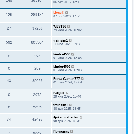
145
361364
06 окт 2015, 12:06
Moss®
126
289184
07 авг 2026, 17:56
WEST36
27
37268
29 июл 2026, 16:02
trainsim1
592
805304
11 июл 2026, 19:35
kinder4566
0
394
01 июл 2026, 13:05
kinder4566
0
289
01 июл 2026, 13:03
Forza Gamer 777
43
85623
01 фев 2026, 17:04
Pargeo
0
2073
29 янв 2026, 15:40
trainsim1
8
5895
30 дек 2025, 18:45
iljakarpushenko
74
42497
08 дек 2025, 15:34
Почтовик
7
9042