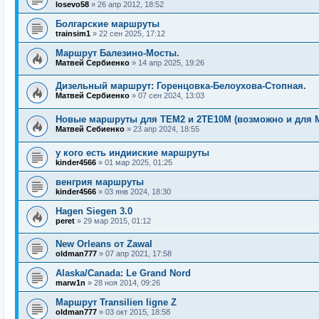
losevo58
»
26 апр 2012, 18:52
Болгарские маршруты
trainsim1
»
22 сен 2025, 17:12
Маршрут Балезино-Мосты.
Матвей Сербиенко
»
14 апр 2025, 19:26
Дизельный маршрут: Горенцовка-Белоухова-Стопная.
Матвей Сербиенко
»
07 сен 2024, 13:03
Новые маршруты для ТЕМ2 и 2ТЕ10М (возможно и для 
Матвей Себиенко
»
23 апр 2024, 18:55
у кого есть индииские маршруты
kinder4566
»
01 мар 2025, 01:25
венгрия маршруты
kinder4566
»
03 янв 2024, 18:30
Hagen Siegen 3.0
peret
»
29 мар 2015, 01:12
New Orleans от Zawal
oldman777
»
07 апр 2021, 17:58
Alaska/Canada: Le Grand Nord
marw1n
»
28 ноя 2014, 09:26
Маршрут Transilien ligne Z
oldman777
»
03 окт 2015, 18:58