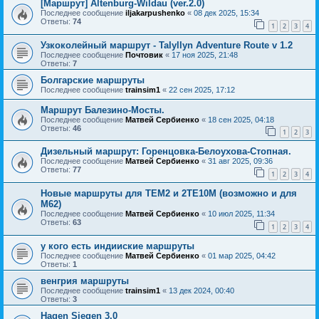
[Маршрут] Altenburg-Wildau (ver.2.0)
Последнее сообщение
iljakarpushenko
«
08 дек 2025, 15:34
Ответы:
74
1
2
3
4
Узкоколейный маршрут - Talyllyn Adventure Route v 1.2
Последнее сообщение
Почтовик
«
17 ноя 2025, 21:48
Ответы:
7
Болгарские маршруты
Последнее сообщение
trainsim1
«
22 сен 2025, 17:12
Маршрут Балезино-Мосты.
Последнее сообщение
Матвей Сербиенко
«
18 сен 2025, 04:18
Ответы:
46
1
2
3
Дизельный маршрут: Горенцовка-Белоухова-Стопная.
Последнее сообщение
Матвей Сербиенко
«
31 авг 2025, 09:36
Ответы:
77
1
2
3
4
Новые маршруты для ТЕМ2 и 2ТЕ10М (возможно и для
М62)
Последнее сообщение
Матвей Сербиенко
«
10 июл 2025, 11:34
Ответы:
63
1
2
3
4
у кого есть индииские маршруты
Последнее сообщение
Матвей Сербиенко
«
01 мар 2025, 04:42
Ответы:
1
венгрия маршруты
Последнее сообщение
trainsim1
«
13 дек 2024, 00:40
Ответы:
3
Hagen Siegen 3.0