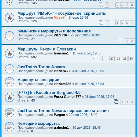
Ответы:
145
1
5
6
7
8
…
Маршрут "NMSK+" - обсуждение, скриншоты
Последнее сообщение
Moss®
«
Вчера, 17:56
Ответы:
126
1
4
5
6
7
…
румынские маршруты и дополнения
Последнее сообщение
WEST36
«
29 июл 2026, 16:02
Ответы:
27
1
2
Маршруты Чехии и Словакии
Последнее сообщение
trainsim1
«
11 июл 2026, 19:35
Ответы:
592
1
27
28
29
30
…
JustTrains Torino-Novara
Последнее сообщение
kinder4566
«
01 июл 2026, 13:05
маршруты швецарии
Последнее сообщение
kinder4566
«
01 июл 2026, 13:03
[F777] Im Koeblitzer Bergland 4.0
Последнее сообщение
Forza Gamer 777
«
01 фев 2026, 17:04
Ответы:
43
1
2
3
JustTrains Torino-Novara: первые впечатления
Последнее сообщение
Pargeo
«
29 янв 2026, 15:40
Немецкие маршруты.
Последнее сообщение
trainsim1
«
30 дек 2025, 18:45
Ответы:
8