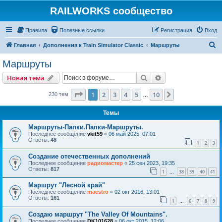
RAILWORKS сообщество
Правила
Полезные ссылки
Регистрация
Вход
П
Главная
Дополнения к Train Simulator Classic
Маршруты
о
Маршруты
и
Поиск
Расширенный пои
Новая тема
с
к
Страница
1
из
10
1
2
3
4
5
10
След.
230 тем
…
Темы
Маршруты-Папки.Папки-Маршруты.
Последнее сообщение
vkit59
«
06 май 2025, 07:01
Ответы:
48
1
2
3
Создание отечественных дополнений
Последнее сообщение
радиомастер
«
25 сен 2023, 19:35
Ответы:
817
1
38
39
40
41
…
Маршрут "Лесной край"
Последнее сообщение
maestro
«
02 окт 2016, 13:01
Ответы:
161
1
6
7
8
9
…
Создаю маршрут "The Valley Of Mountains".
Последнее сообщение
DK101628
«
06 окт 2015, 12:06