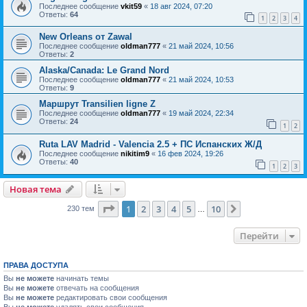
Последнее сообщение
vkit59
«
18 авг 2024, 07:20
Ответы:
64
1
2
3
4
New Orleans от Zawal
Последнее сообщение
oldman777
«
21 май 2024, 10:56
Ответы:
2
Alaska/Canada: Le Grand Nord
Последнее сообщение
oldman777
«
21 май 2024, 10:53
Ответы:
9
Маршрут Transilien ligne Z
Последнее сообщение
oldman777
«
19 май 2024, 22:34
Ответы:
24
1
2
Ruta LAV Madrid - Valencia 2.5 + ПС Испанских Ж/Д
Последнее сообщение
nikitim9
«
16 фев 2024, 19:26
Ответы:
40
1
2
3
Новая тема
Страница
1
из
10
1
2
3
4
5
10
След.
230 тем
…
Перейти
ПРАВА ДОСТУПА
Вы
не можете
начинать темы
Вы
не можете
отвечать на сообщения
Вы
не можете
редактировать свои сообщения
Вы
не можете
удалять свои сообщения