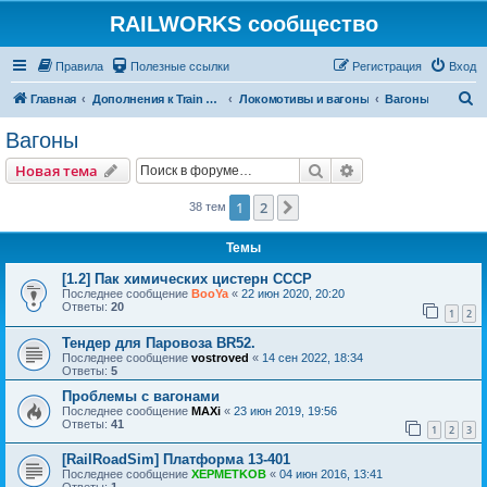
RAILWORKS сообщество
Правила
Полезные ссылки
Регистрация
Вход
П
Главная
Дополнения к Train Simulator Classic
Локомотивы и вагоны
Вагоны
о
Вагоны
и
Поиск
Расширенный пои
Новая тема
с
к
1
2
След.
38 тем
Темы
[1.2] Пак химических цистерн СССР
Последнее сообщение
BooYa
«
22 июн 2020, 20:20
Ответы:
20
1
2
Тендер для Паровоза BR52.
Последнее сообщение
vostroved
«
14 сен 2022, 18:34
Ответы:
5
Проблемы с вагонами
Последнее сообщение
MAXi
«
23 июн 2019, 19:56
Ответы:
41
1
2
3
[RailRoadSim] Платформа 13-401
Последнее сообщение
XEPMETKOB
«
04 июн 2016, 13:41