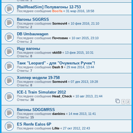
Ответы:
1
[RailRoadSim] Полувагоны 12-753
Последнее сообщение
BooYa
«
31 мар 2016, 18:58
Вагоны SGGRSS
Последнее сообщение
Sormovi4
«
10 фев 2016, 21:10
Ответы:
2
DB Umbauwagen
Последнее сообщение
Почтовик
«
10 окт 2015, 23:10
Ответы:
2
Ищу вагоны
Последнее сообщение
vkit59
«
13 фев 2015, 10:31
Ответы:
8
Танк "Leopard" - для "Очумелых Ручек"!
Последнее сообщение
Dash 9
«
29 янв 2014, 13:44
Ответы:
7
Хоппер модели 19-758
Последнее сообщение
Sormovi4
«
07 дек 2013, 19:28
Ответы:
8
ICE-1 Train Simulator 2012
Последнее сообщение
Head_Check
«
10 авг 2013, 21:44
Ответы:
38
1
2
Вагоны SDGGMRSS
Последнее сообщение
danbins
«
14 янв 2013, 11:41
Ответы:
15
ES Renfe Ealos 6P
Последнее сообщение
LiNe
«
27 окт 2012, 22:43