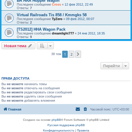
BR HAA Hopper Wagon
Последнее сообщение
Cross
«
12 фев 2012, 22:49
Ответы:
7
Virtual Railroads Tis 858 / Kmmgks 58
Последнее сообщение
TyZero
«
09 фев 2012, 00:07
Ответы:
2
[TS2012] HHA Wagon Pack
Последнее сообщение
dreamlight777
«
24 янв 2012, 18:35
Ответы:
9
Новая тема
1
2
След.
38 тем
Перейти
ПРАВА ДОСТУПА
Вы
не можете
начинать темы
Вы
не можете
отвечать на сообщения
Вы
не можете
редактировать свои сообщения
Вы
не можете
удалять свои сообщения
Вы
не можете
добавлять вложения
Главная
Часовой пояс:
UTC+03:00
Создано на основе
phpBB
® Forum Software © phpBB Limited
Русская поддержка phpBB
Конфиденциальность
|
Правила