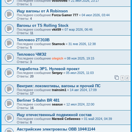
Последнее сообщение
vostroved
«
21 июл 2026, 23:17
Ответы:
1
Ищу вагоны от A Robinson
Последнее сообщение
Forza Gamer 777
«
04 июл 2026, 03:44
Ответы:
4
Вагоны от TS Rolling Stock
Последнее сообщение
vkit59
«
07 мар 2026, 06:46
Ответы:
11
Тепловоз 2ТЭ10В
Последнее сообщение
Starrock
«
31 янв 2026, 12:38
Ответы:
5
Тепловоз ЧМЭ2
Последнее сообщение
olegich
«
08 ноя 2025, 19:15
Ответы:
3
Разработка ЭР1. Нулевой проект
Последнее сообщение
Sergey
«
05 июл 2025, 11:03
Ответы:
20
1
2
Венгрия: локомотивы, вагоны и прочий ПС
Последнее сообщение
trainsim1
«
14 авг 2024, 17:09
Ответы:
17
Berliner S-Bahn BR 481
Последнее сообщение
seaxue
«
12 июл 2024, 22:00
Ответы:
16
Ищу отечественный подвижной состав
Последнее сообщение
Матвей Себиенко
«
01 май 2024, 04:39
Ответы:
8
Австрийские электровозы OBB 1044\1144