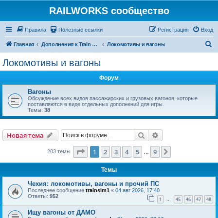
RAILWORKS сообщество
Правила
Полезные ссылки
Регистрация
Вход
П
Главная
Дополнения к Train Simulator Classic
Локомотивы и вагоны
о
Локомотивы и вагоны
и
Форум
с
к
Вагоны
Обсуждение всех видов пассажирских и грузовых вагонов, которые
поставляются в виде отдельных дополнений для игры.
Темы:
38
Поиск
Расширенный пои
Новая тема
Страница
1
из
9
1
2
3
4
5
9
След.
203 темы
…
Темы
Чехия: локомотивы, вагоны и прочий ПС
Последнее сообщение
trainsim1
«
04 авг 2026, 17:40
Ответы:
952
1
45
46
47
48
…
Ищу вагоны от ДАМО