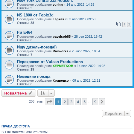
New York Central J3a Hudson.
Последнее сообщение
yurinn
«
14 апр 2023, 14:29
Ответы:
9
NS 1800 от Fopix3d
Последнее сообщение
Lapkas
«
03 апр 2023, 09:58
Ответы:
38
1
2
FS E464
Последнее сообщение
pavelspb85
«
28 сен 2022, 18:42
Ответы:
8
Ищу дизель-поезда!)
Последнее сообщение
Railworks
«
25 июл 2022, 10:54
Ответы:
7
Перекраски от Vulcan Productions
Последнее сообщение
XEPMETKOB
«
14 июл 2022, 14:28
Ответы:
19
Немецкие поезда
Последнее сообщение
Криведко
«
09 апр 2022, 12:21
Ответы:
8
Новая тема
Страница
1
из
9
1
2
3
4
5
9
След.
203 темы
…
Перейти
ПРАВА ДОСТУПА
Вы
не можете
начинать темы