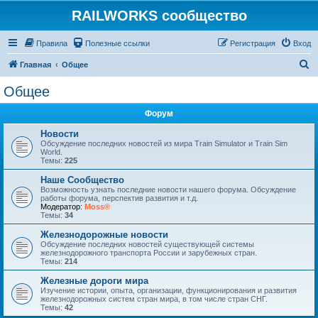
RAILWORKS сообщество
Правила
Полезные ссылки
Регистрация
Вход
П
Главная
Общее
о
Общее
и
Форум
с
к
Новости
Обсуждение последних новостей из мира Train Simulator и Train Sim
World.
Темы:
225
Наше Сообщество
Возможность узнать последние новости нашего форума. Обсуждение
работы форума, перспектив развития и т.д.
Модератор:
Moss®
Темы:
34
Железнодорожные новости
Обсуждение последних новостей существующей системы
железнодорожного транспорта России и зарубежных стран.
Темы:
214
Железные дороги мира
Изучение истории, опыта, организации, функционирования и развития
железнодорожных систем стран мира, в том числе стран СНГ.
Темы:
42