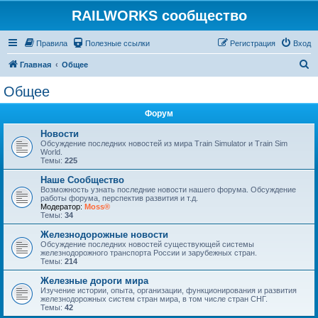
RAILWORKS сообщество
Правила
Полезные ссылки
Регистрация
Вход
П
Главная
Общее
о
Общее
и
Форум
с
к
Новости
Обсуждение последних новостей из мира Train Simulator и Train Sim
World.
Темы:
225
Наше Сообщество
Возможность узнать последние новости нашего форума. Обсуждение
работы форума, перспектив развития и т.д.
Модератор:
Moss®
Темы:
34
Железнодорожные новости
Обсуждение последних новостей существующей системы
железнодорожного транспорта России и зарубежных стран.
Темы:
214
Железные дороги мира
Изучение истории, опыта, организации, функционирования и развития
железнодорожных систем стран мира, в том числе стран СНГ.
Темы:
42