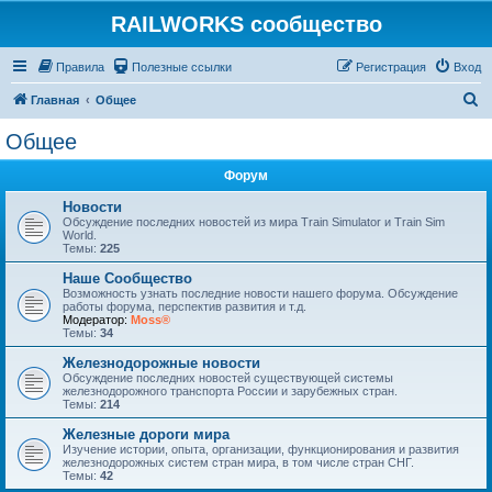
RAILWORKS сообщество
Правила
Полезные ссылки
Регистрация
Вход
П
Главная
Общее
о
Общее
и
Форум
с
к
Новости
Обсуждение последних новостей из мира Train Simulator и Train Sim
World.
Темы:
225
Наше Сообщество
Возможность узнать последние новости нашего форума. Обсуждение
работы форума, перспектив развития и т.д.
Модератор:
Moss®
Темы:
34
Железнодорожные новости
Обсуждение последних новостей существующей системы
железнодорожного транспорта России и зарубежных стран.
Темы:
214
Железные дороги мира
Изучение истории, опыта, организации, функционирования и развития
железнодорожных систем стран мира, в том числе стран СНГ.
Темы:
42