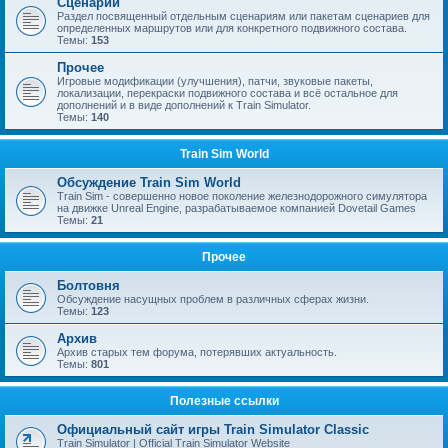
Сценарии
Раздел посвященный отдельным сценариям или пакетам сценариев для
определенных маршрутов или для конкретного подвижного состава.
Темы:
153
Прочее
Игровые модификации (улучшения), патчи, звуковые пакеты,
локализации, перекраски подвижного состава и всё остальное для
дополнений и в виде дополнений к Train Simulator.
Темы:
140
Train Sim World
Обсуждение Train Sim World
Train Sim - совершенно новое поколение железнодорожного симулятора
на движке Unreal Engine, разрабатываемое компанией Dovetail Games
Темы:
21
Прочее
Болтовня
Обсуждение насущных проблем в различных сферах жизни.
Темы:
123
Архив
Архив старых тем форума, потерявших актуальность.
Темы:
801
Полезные ссылки
Официальный сайт игры Train Simulator Classic
Train Simulator | Official Train Simulator Website