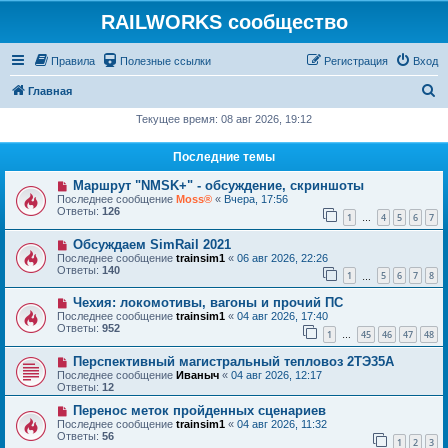
RAILWORKS сообщество
Правила
Полезные ссылки
Регистрация
Вход
П
Главная
о
Текущее время: 08 авг 2026, 19:12
и
Последние темы
с
Маршрут "NMSK+" - обсуждение, скриншоты
к
Последнее сообщение
Moss®
«
Вчера, 17:56
Ответы:
126
1
4
5
6
7
…
Обсуждаем SimRail 2021
Последнее сообщение
trainsim1
«
06 авг 2026, 22:26
Ответы:
140
1
5
6
7
8
…
Чехия: локомотивы, вагоны и прочий ПС
Последнее сообщение
trainsim1
«
04 авг 2026, 17:40
Ответы:
952
1
45
46
47
48
…
Перспективный магистральный тепловоз 2ТЭ35А
Последнее сообщение
Иваныч
«
04 авг 2026, 12:17
Ответы:
12
Перенос меток пройденных сценариев
Последнее сообщение
trainsim1
«
04 авг 2026, 11:32
Ответы:
56
1
2
3