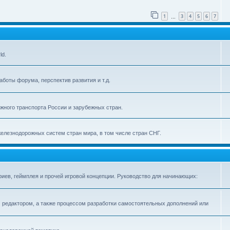
1
3
4
5
6
7
…
ld.
боты форума, перспектив развития и т.д.
ного транспорта России и зарубежных стран.
железнодорожных систем стран мира, в том числе стран СНГ.
иев, геймплея и прочей игровой концепции. Руководство для начинающих:
 редактором, а также процессом разработки самостоятельных дополнений или