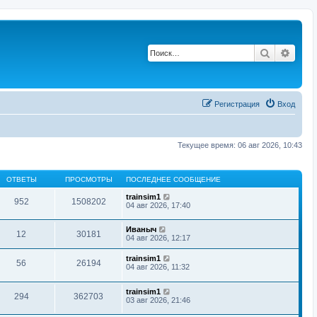
Поиск
Расш
Регистрация
Вход
Текущее время: 06 авг 2026, 10:43
ОТВЕТЫ
ПРОСМОТРЫ
ПОСЛЕДНЕЕ СООБЩЕНИЕ
trainsim1
952
1508202
04 авг 2026, 17:40
Иваныч
12
30181
04 авг 2026, 12:17
trainsim1
56
26194
04 авг 2026, 11:32
trainsim1
294
362703
03 авг 2026, 21:46