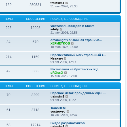
trainsim1
139
250531
31 июл 2026, 23:30
ТЕМЫ
СООБЩЕНИЯ
ПОСЛЕДНЕЕ СООБЩЕНИЕ
Фестиваль поездов в Steam
225
12998
П
whity
е
21 июл 2026, 02:55
р
е
dreamlight777-личная страничк…
34
670
й
П
XEPMETKOB
т
е
18 фев 2025, 16:50
и
р
к
е
Перспективный магистральный т…
п
214
1159
й
П
Иваныч
о
т
е
04 авг 2026, 12:17
с
и
р
л
к
е
Расписания на британских ж/д
е
п
42
388
й
П
pROssO
д
о
т
е
15 янв 2026, 12:00
н
с
и
р
е
л
к
е
м
е
п
й
ТЕМЫ
СООБЩЕНИЯ
ПОСЛЕДНЕЕ СООБЩЕНИЕ
у
д
о
т
с
н
с
и
Перенос меток пройденных сцен…
о
е
70
8299
л
к
П
trainsim1
о
м
е
п
е
04 авг 2026, 11:32
б
у
д
о
р
щ
с
н
с
е
е
о
TransDEM
е
61
3718
л
й
н
П
о
vostroved
м
е
т
и
е
б
10 июн 2026, 18:37
у
д
и
ю
р
щ
с
н
к
е
е
о
Видео разработчиков
е
п
58
17214
й
н
о
П
trainsim1
м
о