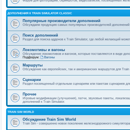
Форум для фотографий, скриншотов, видеозаписей, посвященных желе
ДОПОЛНЕНИЯ К TRAIN SIMULATOR CLASSIC
Популярные производители дополнений
Обсуждаем продукцию самых популярных производителей дополнений дл
Поиск дополнений
Раздел для поиска аддонов к Train Simulator, где любой желающий може
Локомотивы и вагоны
Обсуждение локомотивов и вагонов, которые поставляются в виде допо
Подфорум:
Вагоны
Маршруты
Обсуждение как европейских, так и американских маршрутов для Train S
Сценарии
Раздел посвященный отдельным сценариям или пакетам сценариев для
Прочее
Игровые модификации (улучшения), патчи, звуковые пакеты, локализац
дополнений к Train Simulator.
TRAIN SIM WORLD
Обсуждение Train Sim World
Train Sim - совершенно новое поколение железнодорожного симулятора