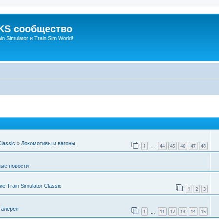
S сообщество
n Simulator и Train Sim World!
Classic
»
Локомотивы и вагоны
1
44
45
46
47
48
…
ые новости
 Train Simulator Classic
1
2
3
Галерея
1
11
12
13
14
15
…