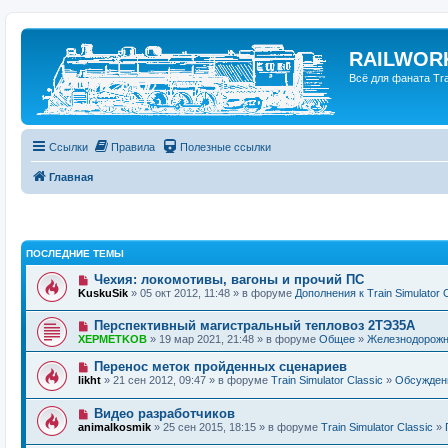
RAILWORK
Всё для фаната Trai
Ссылки
Правила
Полезные ссылки
Главная
ПОСЛЕДНИЕ ТЕМЫ
Чехия: локомотивы, вагоны и прочий ПС
KuskuSik
» 05 окт 2012, 11:48 » в форуме
Дополнения к Train Simulator 
Перспективный магистральный тепловоз 2ТЭ35А
XEPMETKOB
» 19 мар 2021, 21:48 » в форуме
Общее
»
Железнодорожн
Перенос меток пройденных сценариев
likht
» 21 сен 2012, 09:47 » в форуме
Train Simulator Classic
»
Обсуждение
Видео разработчиков
animalkosmik
» 25 сен 2015, 18:15 » в форуме
Train Simulator Classic
»