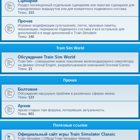
Сценарии
Раздел посвященный отдельным сценариям или пакетам сценариев для
определенных маршрутов или для конкретного подвижного состава.
Темы:
153
Прочее
Игровые модификации (улучшения), патчи, звуковые пакеты,
локализации, перекраски подвижного состава и всё остальное для
дополнений и в виде дополнений к Train Simulator.
Темы:
140
Train Sim World
Обсуждение Train Sim World
Train Sim - совершенно новое поколение железнодорожного симулятора
на движке Unreal Engine, разрабатываемое компанией Dovetail Games
Темы:
21
Прочее
Болтовня
Обсуждение насущных проблем в различных сферах жизни.
Темы:
123
Архив
Архив старых тем форума, потерявших актуальность.
Темы:
801
Полезные ссылки
Официальный сайт игры Train Simulator Classic
Train Simulator | Official Train Simulator Website