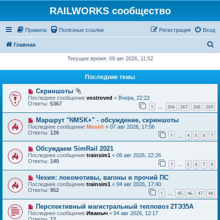
RAILWORKS сообщество
Правила
Полезные ссылки
Регистрация
Вход
П
Главная
о
Текущее время: 09 авг 2026, 11:52
и
Последние темы
с
Скриншоты
к
Последнее сообщение
vostroved
«
Вчера, 22:22
Ответы:
5367
1
266
267
268
269
…
Маршрут "NMSK+" - обсуждение, скриншоты
Последнее сообщение
Moss®
«
07 авг 2026, 17:56
Ответы:
126
1
4
5
6
7
…
Обсуждаем SimRail 2021
Последнее сообщение
trainsim1
«
06 авг 2026, 22:26
Ответы:
140
1
5
6
7
8
…
Чехия: локомотивы, вагоны и прочий ПС
Последнее сообщение
trainsim1
«
04 авг 2026, 17:40
Ответы:
952
1
45
46
47
48
…
Перспективный магистральный тепловоз 2ТЭ35А
Последнее сообщение
Иваныч
«
04 авг 2026, 12:17
Ответы:
12