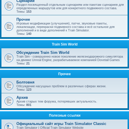
Сценарии
Раздел посвященный отдельным сценариям или пакетам сценариев для
определенных маршрутов или для конкретного подвижного состава.
Темы:
153
Прочее
Игровые модификации (улучшения), патчи, звуковые пакеты,
локализации, перекраски подвижного состава и всё остальное для
дополнений и в виде дополнений к Train Simulator.
Темы:
140
Train Sim World
Обсуждение Train Sim World
Train Sim - совершенно новое поколение железнодорожного симулятора
на движке Unreal Engine, разрабатываемое компанией Dovetail Games
Темы:
21
Прочее
Болтовня
Обсуждение насущных проблем в различных сферах жизни.
Темы:
123
Архив
Архив старых тем форума, потерявших актуальность.
Темы:
801
Полезные ссылки
Официальный сайт игры Train Simulator Classic
Train Simulator | Official Train Simulator Website