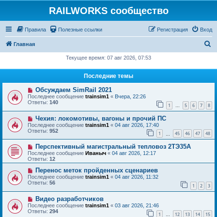
RAILWORKS сообщество
Правила
Полезные ссылки
Регистрация
Вход
П
Главная
о
Текущее время: 07 авг 2026, 07:53
и
Последние темы
с
Обсуждаем SimRail 2021
к
Последнее сообщение
trainsim1
«
Вчера, 22:26
Ответы:
140
1
5
6
7
8
…
Чехия: локомотивы, вагоны и прочий ПС
Последнее сообщение
trainsim1
«
04 авг 2026, 17:40
Ответы:
952
1
45
46
47
48
…
Перспективный магистральный тепловоз 2ТЭ35А
Последнее сообщение
Иваныч
«
04 авг 2026, 12:17
Ответы:
12
Перенос меток пройденных сценариев
Последнее сообщение
trainsim1
«
04 авг 2026, 11:32
Ответы:
56
1
2
3
Видео разработчиков
Последнее сообщение
trainsim1
«
03 авг 2026, 21:46
Ответы:
294
1
12
13
14
15
…