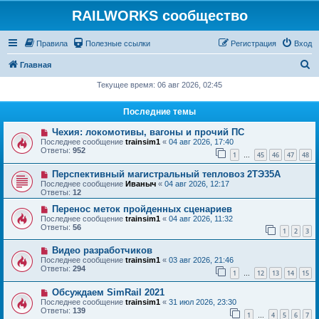
RAILWORKS сообщество
Правила
Полезные ссылки
Регистрация
Вход
П
Главная
о
Текущее время: 06 авг 2026, 02:45
и
Последние темы
с
Чехия: локомотивы, вагоны и прочий ПС
к
Последнее сообщение
trainsim1
«
04 авг 2026, 17:40
Ответы:
952
1
45
46
47
48
…
Перспективный магистральный тепловоз 2ТЭ35А
Последнее сообщение
Иваныч
«
04 авг 2026, 12:17
Ответы:
12
Перенос меток пройденных сценариев
Последнее сообщение
trainsim1
«
04 авг 2026, 11:32
Ответы:
56
1
2
3
Видео разработчиков
Последнее сообщение
trainsim1
«
03 авг 2026, 21:46
Ответы:
294
1
12
13
14
15
…
Обсуждаем SimRail 2021
Последнее сообщение
trainsim1
«
31 июл 2026, 23:30
Ответы:
139
1
4
5
6
7
…