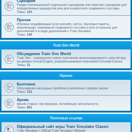
Сценарии
Раздел посвященный отдельным сценариям или пакетам сценариев для
определенных маршрутов или для конкретного подвижного состава.
Темы:
153
Прочее
Игровые модификации (улучшения), патчи, звуковые пакеты,
локализации, перекраски подвижного состава и всё остальное для
дополнений и в виде дополнений к Train Simulator.
Темы:
140
Train Sim World
Обсуждение Train Sim World
Train Sim - совершенно новое поколение железнодорожного симулятора
на движке Unreal Engine, разрабатываемое компанией Dovetail Games
Темы:
21
Прочее
Болтовня
Обсуждение насущных проблем в различных сферах жизни.
Темы:
123
Архив
Архив старых тем форума, потерявших актуальность.
Темы:
801
Полезные ссылки
Официальный сайт игры Train Simulator Classic
Train Simulator | Official Train Simulator Website