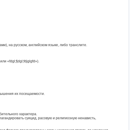
и), на русском, английском языке, либо транслите.
«fdgl;fjdgl;fdjglgfd»).
овышения их посещаемости.
бительного характера.
пагандировать суицид, расовую и религиозную ненависть,