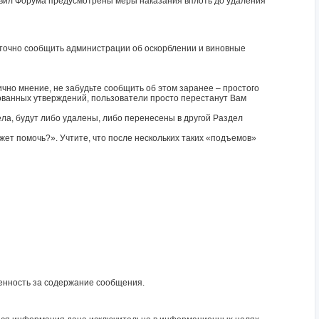
равил Форума предусмотрены меры наказания вплоть до удаления
таточно сообщить администрации об оскорблении и виновные
ично мнение, не забудьте сообщить об этом заранее – простого
рованных утверждений, пользователи просто перестанут Вам
ела, будут либо удалены, либо перенесены в другой Раздел
ет помочь?». Учтите, что после нескольких таких «подъемов»
венность за содержание сообщения.