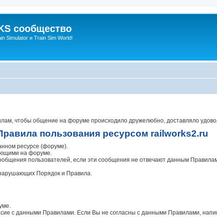
S сообщество
n Simulator и Train Sim World!
ам, чтобы общение на форуме происходило дружелюбно, доставляло удовольс
Правила пользования ресурсом railworks2.ru
нном ресурсе (форуме).
ующими на форуме.
сообщения пользователей, если эти сообщения не отвечают данным Правилам
 нарушающих Порядок и Правила.
уме.
асие с данными Правилами. Если Вы не согласны с данными Правилами, напи