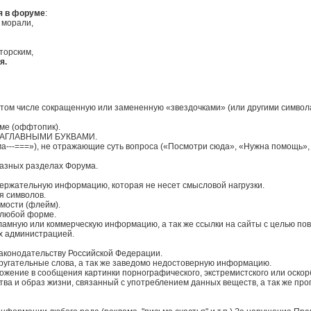
я в форуме
:
 морали,
торским,
я.
 том числе сокращенную или замененную «звездочками» (или другими символам
ме (оффтопик).
на ЗАГЛАВНЫМИ БУКВАМИ.
--===»), не отражающие суть вопроса («Посмотри сюда», «Нужна помощь», или 
разных разделах Форума.
ержательную информацию, которая не несет смысловой нагрузки.
я символов.
мости (флейм).
 любой форме.
ламную или коммерческую информацию, а так же ссылки на сайты с целью п
х администрацией.
законодательству Российской Федерации.
и ругательные слова, а так же заведомо недостоверную информацию.
вложение в сообщения картинки порнографического, экстремистского или оскор
ва и образ жизни, связанный с употреблением данных веществ, а так же про