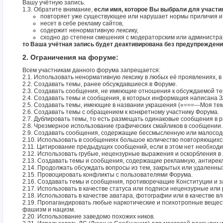
Вашу учётную запись.
1.3. Обратите внимание,
если имя, которое Вы выбрали для участи
повторяет уже существующее или нарушает нормы приличия и
несет в себе рекламу сайтов,
содержит ненормативную лексику,
сходно до степени смешения с модераторским или администра
то Ваша учётная запись будет деактивирована без предупреждени
2. Ограничения на форуме:
Всем участникам данного форума запрещается:
2.1. Использовать ненормативную лексику в любых её проявлениях, в
2.2. Создавать темы, ранее обсуждавшиеся в Форуме.
2.3. Создавать сообщения, не имеющие отношения к обсуждаемой те
2.4. Создавать темы и сообщения, в которых информация написа
2.5. Создавать темы, имеющие в названии украшения («===---Моя тема-
2.6. Создавать темы с обращением к конкретному участнику Форума.
2.7. Дублировать темы, то есть размещать одинаковые сообщения в 
2.8. Чрезмерное использование графических смайликов в сообщении.
2.9. Создавать сообщения, содержащие бессмысленную или малосод
2.10. Использовать в сообщениях большое количество повторяющихс
2.11. Цитирование предыдущих сообщений, если в этом нет необходи
2.12. Использовать грубые, нецензурные выражения и оскорбления в
2.13. Создавать темы и сообщения, содержащие рекламную, антирек
2.14. Продолжать обсуждать вопросы из тем, закрытых или удаленны
2.15. Провоцировать конфликты с пользователями Форума.
2.16. Создавать темы и сообщения, противоречащие Конституции и 
2.17. Использовать в качестве статуса или подписи нецензурные ил
2.18. Использовать в качестве аватара, фотографии или в качестве 
2.19. Пропагандировать любые наркотические и психотропные вещест
фашизм и нацизм.
2.20. Использование заведомо похожих ников.