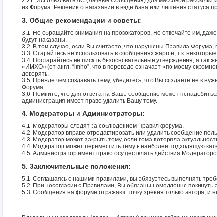
2.21. Использовать ЛС (Личные Сообщения) для массовой рассылки и
из Форума. Решение о наказании в виде бана или лишения статуса
3. Общие рекомендации и советы:
3.1. Не обращайте внимания на провокаторов. Не отвечайте им, даже
будут наказаны.
3.2. В том случае, если Вы считаете, что нарушены Правила Форума,
3.3. Старайтесь не использовать в сообщениях жаргон, т.к. некоторы
3.4. Постарайтесь не писать безосновательные утверждения, а так ж
«ИМХО» (от англ. “imho”, что в переводе означает «по моему скром
доверять.
3.5. Прежде чем создавать тему, убедитесь, что Вы создаете её в н
Форума.
3.6. Помните, что для ответа на Ваше сообщение может понадобитьс
администрация имеет право удалить Вашу тему.
4. Модераторы и Администраторы:
4.1. Модераторы следят за соблюдением Правил форума.
4.2. Модератор вправе отредактировать или удалить сообщение пол
4.3. Модератор может закрыть тему, если тема потеряла актуальность
4.4. Модератор может переместить тему в наиболее подходящую кат
4.5. Администратор имеет право осуществлять действия Модераторов
5. Заключительные положения:
5.1. Соглашаясь с нашими правилами, вы обязуетесь выполнять треб
5.2. При несогласии с Правилами, Вы обязаны немедленно покинуть э
5.3. Сообщения на форуме отражают точку зрения только автора, и н