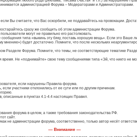
нформации любого рода (реклама, "письма счастья" и т.п.) За нарушение П
 принимается администрацией Форума – Модераторами и Администраторами.
 если Вы считаете, что Вас оскорбили, не поддавайтесь на провокации. Дос
 постарайтесь сразу же сообщить об этом администрации Форума.
е пользователи могут не правильно его растолковать.
е сообщения типа «выкинь эту бяку, поставь хорошую вещь». Если это Ваше л
ному мнению») будет достаточно. Помните, что после нескольких неаргументи
ужном Разделе Форума. Помните, что темы, не соответствующие тематике Разд
я время. Не «поднимайте» свою тему сообщениями типа «Эй, что никто не мож
ьзователя, если нарушены Правила форума.
, если участники отклонились от ее сути или по другим причинам.
егорию.
, описанные в пунктах 4.1-4.4 настоящих Правил.
ования форума в целом, а также требования законодательства РФ.
тот сайт.
икак не администрации форума, соответственно, только автор несёт ответст
— Внимание —