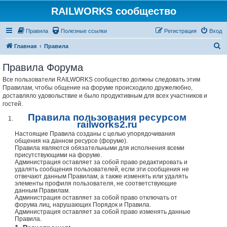
RAILWORKS сообщество
Правила
Полезные ссылки
Регистрация
Вход
П
Главная
Правила
о
Правила Форума
и
Все пользователи RAILWORKS сообщество должны следовать этим
с
Правилам, чтобы общение на форуме происходило дружелюбно,
к
доставляло удовольствие и было продуктивным для всех участников и
гостей.
Правила пользования ресурсом
railworks2.ru
Настоящие Правила созданы с целью упорядочивания
общения на данном ресурсе (форуме).
Правила являются обязательными для исполнения всеми
присутствующими на форуме.
Администрация оставляет за собой право редактировать и
удалять сообщения пользователей, если эти сообщения не
отвечают данным Правилам, а также изменять или удалять
элементы профиля пользователя, не соответствующие
данным Правилам.
Администрация оставляет за собой право отключать от
форума лиц, нарушающих Порядок и Правила.
Администрация оставляет за собой право изменять данные
Правила.