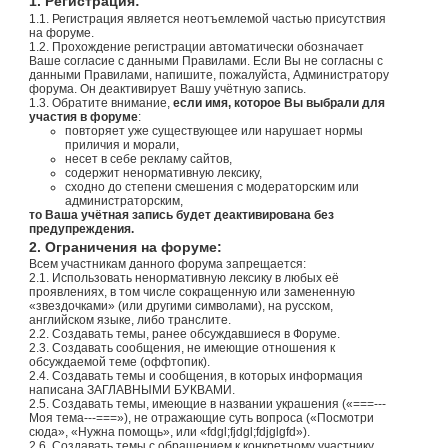
1. Регистрация:
1.1. Регистрация является неотъемлемой частью присутствия
на форуме.
1.2. Прохождение регистрации автоматически обозначает
Ваше согласие с данными Правилами. Если Вы не согласны с
данными Правилами, напишите, пожалуйста, Администратору
форума. Он деактивирует Вашу учётную запись.
1.3. Обратите внимание,
если имя, которое Вы выбрали для
участия в форуме
:
повторяет уже существующее или нарушает нормы
приличия и морали,
несет в себе рекламу сайтов,
содержит ненормативную лексику,
сходно до степени смешения с модераторским или
администраторским,
то Ваша учётная запись будет деактивирована без
предупреждения.
2. Ограничения на форуме:
Всем участникам данного форума запрещается:
2.1. Использовать ненормативную лексику в любых её
проявлениях, в том числе сокращенную или замененную
«звездочками» (или другими символами), на русском,
английском языке, либо транслите.
2.2. Создавать темы, ранее обсуждавшиеся в Форуме.
2.3. Создавать сообщения, не имеющие отношения к
обсуждаемой теме (оффтопик).
2.4. Создавать темы и сообщения, в которых информация
написана ЗАГЛАВНЫМИ БУКВАМИ.
2.5. Создавать темы, имеющие в названии украшения («===---
Моя тема---===»), не отражающие суть вопроса («Посмотри
сюда», «Нужна помощь», или «fdgl;fjdgl;fdjglgfd»).
2.6. Создавать темы с обращением к конкретному участнику