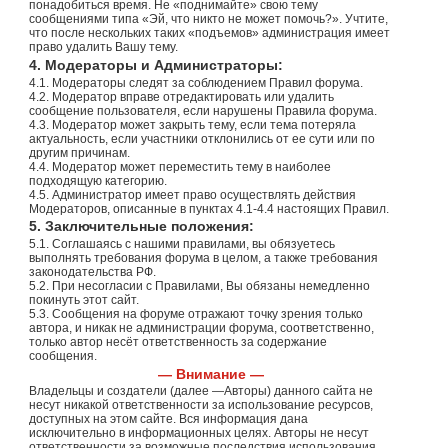
понадобиться время. Не «поднимайте» свою тему
сообщениями типа «Эй, что никто не может помочь?». Учтите,
что после нескольких таких «подъемов» администрация имеет
право удалить Вашу тему.
4. Модераторы и Администраторы:
4.1. Модераторы следят за соблюдением Правил форума.
4.2. Модератор вправе отредактировать или удалить
сообщение пользователя, если нарушены Правила форума.
4.3. Модератор может закрыть тему, если тема потеряла
актуальность, если участники отклонились от ее сути или по
другим причинам.
4.4. Модератор может переместить тему в наиболее
подходящую категорию.
4.5. Администратор имеет право осуществлять действия
Модераторов, описанные в пунктах 4.1-4.4 настоящих Правил.
5. Заключительные положения:
5.1. Соглашаясь с нашими правилами, вы обязуетесь
выполнять требования форума в целом, а также требования
законодательства РФ.
5.2. При несогласии с Правилами, Вы обязаны немедленно
покинуть этот сайт.
5.3. Сообщения на форуме отражают точку зрения только
автора, и никак не администрации форума, соответственно,
только автор несёт ответственность за содержание
сообщения.
— Внимание —
Владельцы и создатели (далее —Авторы) данного сайта не
несут никакой ответственности за использование ресурсов,
доступных на этом сайте. Вся информация дана
исключительно в информационных целях. Авторы не несут
ответственности за возможные последствия использования