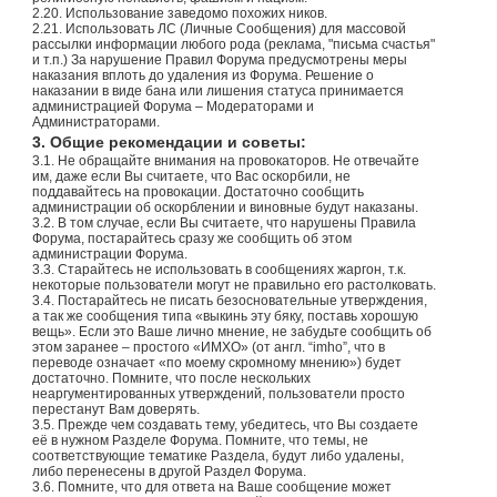
2.20. Использование заведомо похожих ников.
2.21. Использовать ЛС (Личные Сообщения) для массовой
рассылки информации любого рода (реклама, "письма счастья"
и т.п.) За нарушение Правил Форума предусмотрены меры
наказания вплоть до удаления из Форума. Решение о
наказании в виде бана или лишения статуса принимается
администрацией Форума – Модераторами и
Администраторами.
3. Общие рекомендации и советы:
3.1. Не обращайте внимания на провокаторов. Не отвечайте
им, даже если Вы считаете, что Вас оскорбили, не
поддавайтесь на провокации. Достаточно сообщить
администрации об оскорблении и виновные будут наказаны.
3.2. В том случае, если Вы считаете, что нарушены Правила
Форума, постарайтесь сразу же сообщить об этом
администрации Форума.
3.3. Старайтесь не использовать в сообщениях жаргон, т.к.
некоторые пользователи могут не правильно его растолковать.
3.4. Постарайтесь не писать безосновательные утверждения,
а так же сообщения типа «выкинь эту бяку, поставь хорошую
вещь». Если это Ваше лично мнение, не забудьте сообщить об
этом заранее – простого «ИМХО» (от англ. “imho”, что в
переводе означает «по моему скромному мнению») будет
достаточно. Помните, что после нескольких
неаргументированных утверждений, пользователи просто
перестанут Вам доверять.
3.5. Прежде чем создавать тему, убедитесь, что Вы создаете
её в нужном Разделе Форума. Помните, что темы, не
соответствующие тематике Раздела, будут либо удалены,
либо перенесены в другой Раздел Форума.
3.6. Помните, что для ответа на Ваше сообщение может