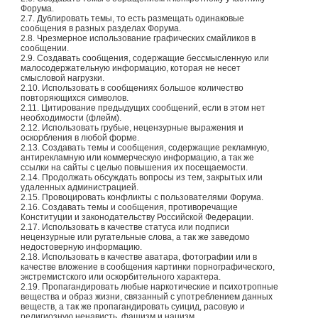
Форума.
2.7. Дублировать темы, то есть размещать одинаковые
сообщения в разных разделах Форума.
2.8. Чрезмерное использование графических смайликов в
сообщении.
2.9. Создавать сообщения, содержащие бессмысленную или
малосодержательную информацию, которая не несет
смысловой нагрузки.
2.10. Использовать в сообщениях большое количество
повторяющихся символов.
2.11. Цитирование предыдущих сообщений, если в этом нет
необходимости (флейм).
2.12. Использовать грубые, нецензурные выражения и
оскорбления в любой форме.
2.13. Создавать темы и сообщения, содержащие рекламную,
антирекламную или коммерческую информацию, а так же
ссылки на сайты с целью повышения их посещаемости.
2.14. Продолжать обсуждать вопросы из тем, закрытых или
удаленных администрацией.
2.15. Провоцировать конфликты с пользователями Форума.
2.16. Создавать темы и сообщения, противоречащие
Конституции и законодательству Российской Федерации.
2.17. Использовать в качестве статуса или подписи
нецензурные или ругательные слова, а так же заведомо
недостоверную информацию.
2.18. Использовать в качестве аватара, фотографии или в
качестве вложение в сообщения картинки порнографического,
экстремистского или оскорбительного характера.
2.19. Пропагандировать любые наркотические и психотропные
вещества и образ жизни, связанный с употреблением данных
веществ, а так же пропагандировать суицид, расовую и
религиозную ненависть, фашизм и нацизм.