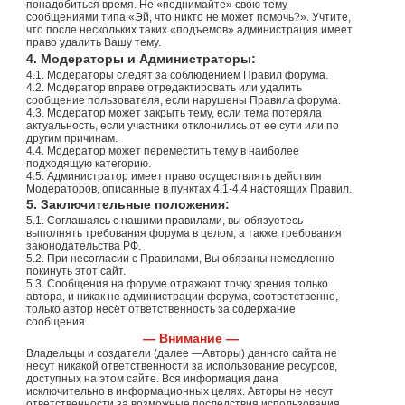
понадобиться время. Не «поднимайте» свою тему
сообщениями типа «Эй, что никто не может помочь?». Учтите,
что после нескольких таких «подъемов» администрация имеет
право удалить Вашу тему.
4. Модераторы и Администраторы:
4.1. Модераторы следят за соблюдением Правил форума.
4.2. Модератор вправе отредактировать или удалить
сообщение пользователя, если нарушены Правила форума.
4.3. Модератор может закрыть тему, если тема потеряла
актуальность, если участники отклонились от ее сути или по
другим причинам.
4.4. Модератор может переместить тему в наиболее
подходящую категорию.
4.5. Администратор имеет право осуществлять действия
Модераторов, описанные в пунктах 4.1-4.4 настоящих Правил.
5. Заключительные положения:
5.1. Соглашаясь с нашими правилами, вы обязуетесь
выполнять требования форума в целом, а также требования
законодательства РФ.
5.2. При несогласии с Правилами, Вы обязаны немедленно
покинуть этот сайт.
5.3. Сообщения на форуме отражают точку зрения только
автора, и никак не администрации форума, соответственно,
только автор несёт ответственность за содержание
сообщения.
— Внимание —
Владельцы и создатели (далее —Авторы) данного сайта не
несут никакой ответственности за использование ресурсов,
доступных на этом сайте. Вся информация дана
исключительно в информационных целях. Авторы не несут
ответственности за возможные последствия использования