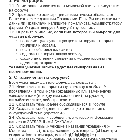
1. Регистрация:
1.1. Регистрация является неотъемлемой частью присутствия
на форуме.
1.2. Прохождение регистрации автоматически обозначает
Ваше согласие с данными Правилами. Если Вы не согласны с
данными Правилами, напишите, пожалуйста, Администратору
форума. Он деактивирует Вашу учётную запись.
1.3. Обратите внимание,
если имя, которое Вы выбрали для
участия в форуме
:
повторяет уже существующее или нарушает нормы
приличия и морали,
несет в себе рекламу сайтов,
содержит ненормативную лексику,
сходно до степени смешения с модераторским или
администраторским,
то Ваша учётная запись будет деактивирована без
предупреждения.
2. Ограничения на форуме:
Всем участникам данного форума запрещается:
2.1. Использовать ненормативную лексику в любых её
проявлениях, в том числе сокращенную или замененную
«звездочками» (или другими символами), на русском,
английском языке, либо транслите.
2.2. Создавать темы, ранее обсуждавшиеся в Форуме.
2.3. Создавать сообщения, не имеющие отношения к
обсуждаемой теме (оффтопик).
2.4. Создавать темы и сообщения, в которых информация
написана ЗАГЛАВНЫМИ БУКВАМИ.
2.5. Создавать темы, имеющие в названии украшения («===---
Моя тема---===»), не отражающие суть вопроса («Посмотри
сюда», «Нужна помощь», или «fdgl;fjdgl;fdjglgfd»).
2.6. Создавать темы с обращением к конкретному участнику