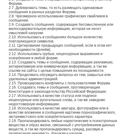
Форума.
2.7. Дублировать темы, то есть размещать одинаковые
сообщения в разных разделах Форума.
2.8. Чрезмерное использование графических смайликов в
сообщении.
2.9. Создавать сообщения, содержащие бессмысленную или
малосодержательную информацию, которая не несет
смысловой нагрузки.
2.10. Использовать в сообщениях большое количество
повторяющихся символов.
2.11. Цитирование предыдущих сообщений, если в этом нет
необходимости (флейм).
2.12. Использовать грубые, нецензурные выражения и
оскорбления в любой форме.
2.13. Создавать темы и сообщения, содержащие рекламную,
антирекламную или коммерческую информацию, а так же
ссылки на сайты с целью повышения их посещаемости.
2.14. Продолжать обсуждать вопросы из тем, закрытых или
удаленных администрацией.
2.15. Провоцировать конфликты с пользователями Форума.
2.16. Создавать темы и сообщения, противоречащие
Конституции и законодательству Российской Федерации.
2.17. Использовать в качестве статуса или подписи
нецензурные или ругательные слова, а так же заведомо
недостоверную информацию.
2.18. Использовать в качестве аватара, фотографии или в
качестве вложение в сообщения картинки порнографического,
экстремистского или оскорбительного характера.
2.19. Пропагандировать любые наркотические и психотропные
вещества и образ жизни, связанный с употреблением данных
веществ, а так же пропагандировать суицид, расовую и
религиозную ненависть, фашизм и нацизм.