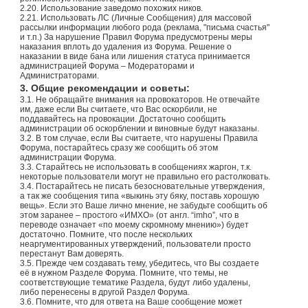
2.20. Использование заведомо похожих ников.
2.21. Использовать ЛС (Личные Сообщения) для массовой
рассылки информации любого рода (реклама, "письма счастья"
и т.п.) За нарушение Правил Форума предусмотрены меры
наказания вплоть до удаления из Форума. Решение о
наказании в виде бана или лишения статуса принимается
администрацией Форума – Модераторами и
Администраторами.
3. Общие рекомендации и советы:
3.1. Не обращайте внимания на провокаторов. Не отвечайте
им, даже если Вы считаете, что Вас оскорбили, не
поддавайтесь на провокации. Достаточно сообщить
администрации об оскорблении и виновные будут наказаны.
3.2. В том случае, если Вы считаете, что нарушены Правила
Форума, постарайтесь сразу же сообщить об этом
администрации Форума.
3.3. Старайтесь не использовать в сообщениях жаргон, т.к.
некоторые пользователи могут не правильно его растолковать.
3.4. Постарайтесь не писать безосновательные утверждения,
а так же сообщения типа «выкинь эту бяку, поставь хорошую
вещь». Если это Ваше лично мнение, не забудьте сообщить об
этом заранее – простого «ИМХО» (от англ. “imho”, что в
переводе означает «по моему скромному мнению») будет
достаточно. Помните, что после нескольких
неаргументированных утверждений, пользователи просто
перестанут Вам доверять.
3.5. Прежде чем создавать тему, убедитесь, что Вы создаете
её в нужном Разделе Форума. Помните, что темы, не
соответствующие тематике Раздела, будут либо удалены,
либо перенесены в другой Раздел Форума.
3.6. Помните, что для ответа на Ваше сообщение может