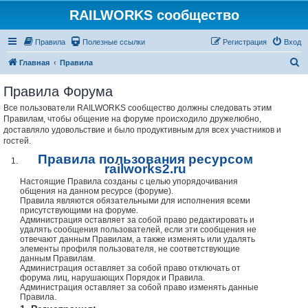
RAILWORKS сообщество
Правила
Полезные ссылки
Регистрация
Вход
П
Главная
Правила
о
Правила Форума
и
Все пользователи RAILWORKS сообщество должны следовать этим
с
Правилам, чтобы общение на форуме происходило дружелюбно,
к
доставляло удовольствие и было продуктивным для всех участников и
гостей.
Правила пользования ресурсом
railworks2.ru
Настоящие Правила созданы с целью упорядочивания
общения на данном ресурсе (форуме).
Правила являются обязательными для исполнения всеми
присутствующими на форуме.
Администрация оставляет за собой право редактировать и
удалять сообщения пользователей, если эти сообщения не
отвечают данным Правилам, а также изменять или удалять
элементы профиля пользователя, не соответствующие
данным Правилам.
Администрация оставляет за собой право отключать от
форума лиц, нарушающих Порядок и Правила.
Администрация оставляет за собой право изменять данные
Правила.