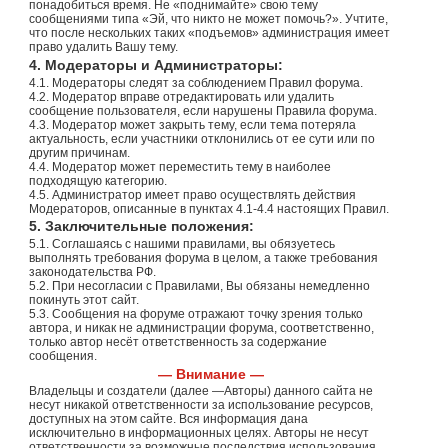
понадобиться время. Не «поднимайте» свою тему
сообщениями типа «Эй, что никто не может помочь?». Учтите,
что после нескольких таких «подъемов» администрация имеет
право удалить Вашу тему.
4. Модераторы и Администраторы:
4.1. Модераторы следят за соблюдением Правил форума.
4.2. Модератор вправе отредактировать или удалить
сообщение пользователя, если нарушены Правила форума.
4.3. Модератор может закрыть тему, если тема потеряла
актуальность, если участники отклонились от ее сути или по
другим причинам.
4.4. Модератор может переместить тему в наиболее
подходящую категорию.
4.5. Администратор имеет право осуществлять действия
Модераторов, описанные в пунктах 4.1-4.4 настоящих Правил.
5. Заключительные положения:
5.1. Соглашаясь с нашими правилами, вы обязуетесь
выполнять требования форума в целом, а также требования
законодательства РФ.
5.2. При несогласии с Правилами, Вы обязаны немедленно
покинуть этот сайт.
5.3. Сообщения на форуме отражают точку зрения только
автора, и никак не администрации форума, соответственно,
только автор несёт ответственность за содержание
сообщения.
— Внимание —
Владельцы и создатели (далее —Авторы) данного сайта не
несут никакой ответственности за использование ресурсов,
доступных на этом сайте. Вся информация дана
исключительно в информационных целях. Авторы не несут
ответственности за возможные последствия использования