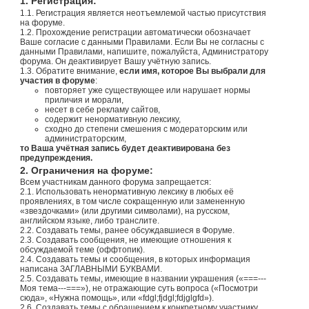
1. Регистрация:
1.1. Регистрация является неотъемлемой частью присутствия
на форуме.
1.2. Прохождение регистрации автоматически обозначает
Ваше согласие с данными Правилами. Если Вы не согласны с
данными Правилами, напишите, пожалуйста, Администратору
форума. Он деактивирует Вашу учётную запись.
1.3. Обратите внимание,
если имя, которое Вы выбрали для
участия в форуме
:
повторяет уже существующее или нарушает нормы
приличия и морали,
несет в себе рекламу сайтов,
содержит ненормативную лексику,
сходно до степени смешения с модераторским или
администраторским,
то Ваша учётная запись будет деактивирована без
предупреждения.
2. Ограничения на форуме:
Всем участникам данного форума запрещается:
2.1. Использовать ненормативную лексику в любых её
проявлениях, в том числе сокращенную или замененную
«звездочками» (или другими символами), на русском,
английском языке, либо транслите.
2.2. Создавать темы, ранее обсуждавшиеся в Форуме.
2.3. Создавать сообщения, не имеющие отношения к
обсуждаемой теме (оффтопик).
2.4. Создавать темы и сообщения, в которых информация
написана ЗАГЛАВНЫМИ БУКВАМИ.
2.5. Создавать темы, имеющие в названии украшения («===---
Моя тема---===»), не отражающие суть вопроса («Посмотри
сюда», «Нужна помощь», или «fdgl;fjdgl;fdjglgfd»).
2.6. Создавать темы с обращением к конкретному участнику