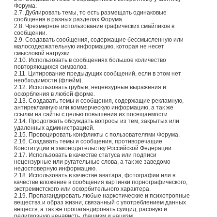
Форума.
2.7. Дублировать темы, то есть размещать одинаковые
сообщения в разных разделах Форума.
2.8. Чрезмерное использование графических смайликов в
сообщении.
2.9. Создавать сообщения, содержащие бессмысленную или
малосодержательную информацию, которая не несет
смысловой нагрузки.
2.10. Использовать в сообщениях большое количество
повторяющихся символов.
2.11. Цитирование предыдущих сообщений, если в этом нет
необходимости (флейм).
2.12. Использовать грубые, нецензурные выражения и
оскорбления в любой форме.
2.13. Создавать темы и сообщения, содержащие рекламную,
антирекламную или коммерческую информацию, а так же
ссылки на сайты с целью повышения их посещаемости.
2.14. Продолжать обсуждать вопросы из тем, закрытых или
удаленных администрацией.
2.15. Провоцировать конфликты с пользователями Форума.
2.16. Создавать темы и сообщения, противоречащие
Конституции и законодательству Российской Федерации.
2.17. Использовать в качестве статуса или подписи
нецензурные или ругательные слова, а так же заведомо
недостоверную информацию.
2.18. Использовать в качестве аватара, фотографии или в
качестве вложение в сообщения картинки порнографического,
экстремистского или оскорбительного характера.
2.19. Пропагандировать любые наркотические и психотропные
вещества и образ жизни, связанный с употреблением данных
веществ, а так же пропагандировать суицид, расовую и
религиозную ненависть, фашизм и нацизм.