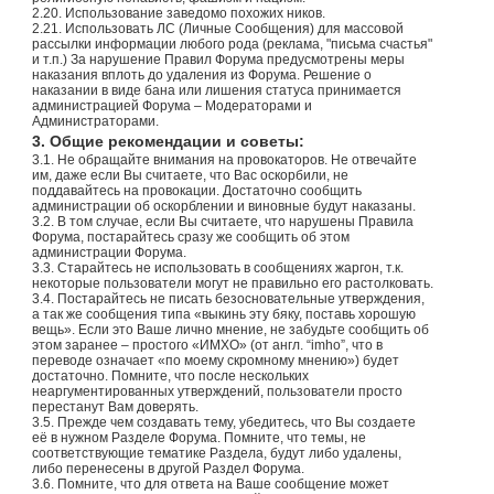
2.20. Использование заведомо похожих ников.
2.21. Использовать ЛС (Личные Сообщения) для массовой
рассылки информации любого рода (реклама, "письма счастья"
и т.п.) За нарушение Правил Форума предусмотрены меры
наказания вплоть до удаления из Форума. Решение о
наказании в виде бана или лишения статуса принимается
администрацией Форума – Модераторами и
Администраторами.
3. Общие рекомендации и советы:
3.1. Не обращайте внимания на провокаторов. Не отвечайте
им, даже если Вы считаете, что Вас оскорбили, не
поддавайтесь на провокации. Достаточно сообщить
администрации об оскорблении и виновные будут наказаны.
3.2. В том случае, если Вы считаете, что нарушены Правила
Форума, постарайтесь сразу же сообщить об этом
администрации Форума.
3.3. Старайтесь не использовать в сообщениях жаргон, т.к.
некоторые пользователи могут не правильно его растолковать.
3.4. Постарайтесь не писать безосновательные утверждения,
а так же сообщения типа «выкинь эту бяку, поставь хорошую
вещь». Если это Ваше лично мнение, не забудьте сообщить об
этом заранее – простого «ИМХО» (от англ. “imho”, что в
переводе означает «по моему скромному мнению») будет
достаточно. Помните, что после нескольких
неаргументированных утверждений, пользователи просто
перестанут Вам доверять.
3.5. Прежде чем создавать тему, убедитесь, что Вы создаете
её в нужном Разделе Форума. Помните, что темы, не
соответствующие тематике Раздела, будут либо удалены,
либо перенесены в другой Раздел Форума.
3.6. Помните, что для ответа на Ваше сообщение может