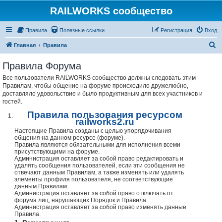
RAILWORKS сообщество
Правила
Полезные ссылки
Регистрация
Вход
П
Главная
Правила
о
Правила Форума
и
Все пользователи RAILWORKS сообщество должны следовать этим
с
Правилам, чтобы общение на форуме происходило дружелюбно,
к
доставляло удовольствие и было продуктивным для всех участников и
гостей.
Правила пользования ресурсом
railworks2.ru
Настоящие Правила созданы с целью упорядочивания
общения на данном ресурсе (форуме).
Правила являются обязательными для исполнения всеми
присутствующими на форуме.
Администрация оставляет за собой право редактировать и
удалять сообщения пользователей, если эти сообщения не
отвечают данным Правилам, а также изменять или удалять
элементы профиля пользователя, не соответствующие
данным Правилам.
Администрация оставляет за собой право отключать от
форума лиц, нарушающих Порядок и Правила.
Администрация оставляет за собой право изменять данные
Правила.