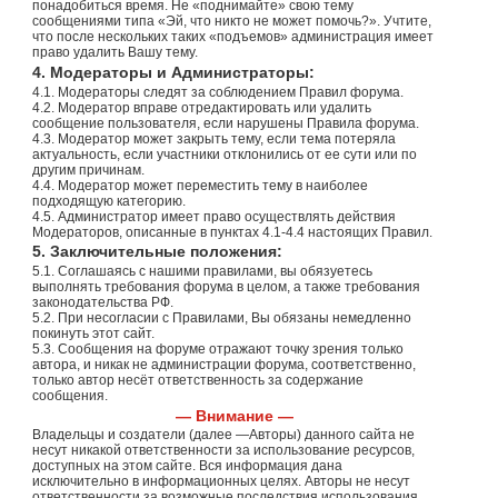
понадобиться время. Не «поднимайте» свою тему
сообщениями типа «Эй, что никто не может помочь?». Учтите,
что после нескольких таких «подъемов» администрация имеет
право удалить Вашу тему.
4. Модераторы и Администраторы:
4.1. Модераторы следят за соблюдением Правил форума.
4.2. Модератор вправе отредактировать или удалить
сообщение пользователя, если нарушены Правила форума.
4.3. Модератор может закрыть тему, если тема потеряла
актуальность, если участники отклонились от ее сути или по
другим причинам.
4.4. Модератор может переместить тему в наиболее
подходящую категорию.
4.5. Администратор имеет право осуществлять действия
Модераторов, описанные в пунктах 4.1-4.4 настоящих Правил.
5. Заключительные положения:
5.1. Соглашаясь с нашими правилами, вы обязуетесь
выполнять требования форума в целом, а также требования
законодательства РФ.
5.2. При несогласии с Правилами, Вы обязаны немедленно
покинуть этот сайт.
5.3. Сообщения на форуме отражают точку зрения только
автора, и никак не администрации форума, соответственно,
только автор несёт ответственность за содержание
сообщения.
— Внимание —
Владельцы и создатели (далее —Авторы) данного сайта не
несут никакой ответственности за использование ресурсов,
доступных на этом сайте. Вся информация дана
исключительно в информационных целях. Авторы не несут
ответственности за возможные последствия использования