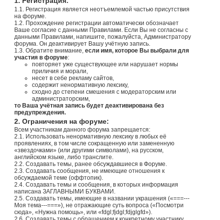
1. Регистрация:
1.1. Регистрация является неотъемлемой частью присутствия
на форуме.
1.2. Прохождение регистрации автоматически обозначает
Ваше согласие с данными Правилами. Если Вы не согласны с
данными Правилами, напишите, пожалуйста, Администратору
форума. Он деактивирует Вашу учётную запись.
1.3. Обратите внимание,
если имя, которое Вы выбрали для
участия в форуме
:
повторяет уже существующее или нарушает нормы
приличия и морали,
несет в себе рекламу сайтов,
содержит ненормативную лексику,
сходно до степени смешения с модераторским или
администраторским,
то Ваша учётная запись будет деактивирована без
предупреждения.
2. Ограничения на форуме:
Всем участникам данного форума запрещается:
2.1. Использовать ненормативную лексику в любых её
проявлениях, в том числе сокращенную или замененную
«звездочками» (или другими символами), на русском,
английском языке, либо транслите.
2.2. Создавать темы, ранее обсуждавшиеся в Форуме.
2.3. Создавать сообщения, не имеющие отношения к
обсуждаемой теме (оффтопик).
2.4. Создавать темы и сообщения, в которых информация
написана ЗАГЛАВНЫМИ БУКВАМИ.
2.5. Создавать темы, имеющие в названии украшения («===---
Моя тема---===»), не отражающие суть вопроса («Посмотри
сюда», «Нужна помощь», или «fdgl;fjdgl;fdjglgfd»).
2.6. Создавать темы с обращением к конкретному участнику