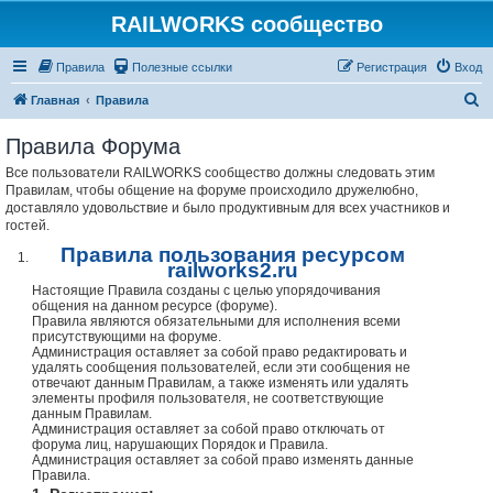
RAILWORKS сообщество
Правила
Полезные ссылки
Регистрация
Вход
П
Главная
Правила
о
Правила Форума
и
Все пользователи RAILWORKS сообщество должны следовать этим
с
Правилам, чтобы общение на форуме происходило дружелюбно,
к
доставляло удовольствие и было продуктивным для всех участников и
гостей.
Правила пользования ресурсом
railworks2.ru
Настоящие Правила созданы с целью упорядочивания
общения на данном ресурсе (форуме).
Правила являются обязательными для исполнения всеми
присутствующими на форуме.
Администрация оставляет за собой право редактировать и
удалять сообщения пользователей, если эти сообщения не
отвечают данным Правилам, а также изменять или удалять
элементы профиля пользователя, не соответствующие
данным Правилам.
Администрация оставляет за собой право отключать от
форума лиц, нарушающих Порядок и Правила.
Администрация оставляет за собой право изменять данные
Правила.