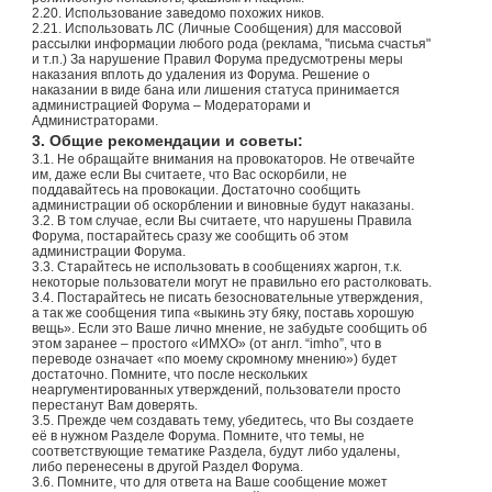
2.20. Использование заведомо похожих ников.
2.21. Использовать ЛС (Личные Сообщения) для массовой
рассылки информации любого рода (реклама, "письма счастья"
и т.п.) За нарушение Правил Форума предусмотрены меры
наказания вплоть до удаления из Форума. Решение о
наказании в виде бана или лишения статуса принимается
администрацией Форума – Модераторами и
Администраторами.
3. Общие рекомендации и советы:
3.1. Не обращайте внимания на провокаторов. Не отвечайте
им, даже если Вы считаете, что Вас оскорбили, не
поддавайтесь на провокации. Достаточно сообщить
администрации об оскорблении и виновные будут наказаны.
3.2. В том случае, если Вы считаете, что нарушены Правила
Форума, постарайтесь сразу же сообщить об этом
администрации Форума.
3.3. Старайтесь не использовать в сообщениях жаргон, т.к.
некоторые пользователи могут не правильно его растолковать.
3.4. Постарайтесь не писать безосновательные утверждения,
а так же сообщения типа «выкинь эту бяку, поставь хорошую
вещь». Если это Ваше лично мнение, не забудьте сообщить об
этом заранее – простого «ИМХО» (от англ. “imho”, что в
переводе означает «по моему скромному мнению») будет
достаточно. Помните, что после нескольких
неаргументированных утверждений, пользователи просто
перестанут Вам доверять.
3.5. Прежде чем создавать тему, убедитесь, что Вы создаете
её в нужном Разделе Форума. Помните, что темы, не
соответствующие тематике Раздела, будут либо удалены,
либо перенесены в другой Раздел Форума.
3.6. Помните, что для ответа на Ваше сообщение может