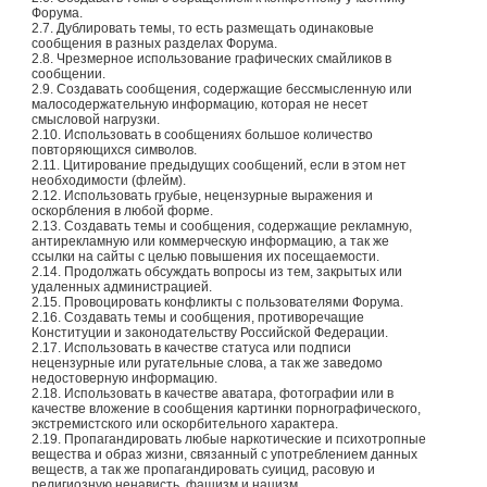
Форума.
2.7. Дублировать темы, то есть размещать одинаковые
сообщения в разных разделах Форума.
2.8. Чрезмерное использование графических смайликов в
сообщении.
2.9. Создавать сообщения, содержащие бессмысленную или
малосодержательную информацию, которая не несет
смысловой нагрузки.
2.10. Использовать в сообщениях большое количество
повторяющихся символов.
2.11. Цитирование предыдущих сообщений, если в этом нет
необходимости (флейм).
2.12. Использовать грубые, нецензурные выражения и
оскорбления в любой форме.
2.13. Создавать темы и сообщения, содержащие рекламную,
антирекламную или коммерческую информацию, а так же
ссылки на сайты с целью повышения их посещаемости.
2.14. Продолжать обсуждать вопросы из тем, закрытых или
удаленных администрацией.
2.15. Провоцировать конфликты с пользователями Форума.
2.16. Создавать темы и сообщения, противоречащие
Конституции и законодательству Российской Федерации.
2.17. Использовать в качестве статуса или подписи
нецензурные или ругательные слова, а так же заведомо
недостоверную информацию.
2.18. Использовать в качестве аватара, фотографии или в
качестве вложение в сообщения картинки порнографического,
экстремистского или оскорбительного характера.
2.19. Пропагандировать любые наркотические и психотропные
вещества и образ жизни, связанный с употреблением данных
веществ, а так же пропагандировать суицид, расовую и
религиозную ненависть, фашизм и нацизм.