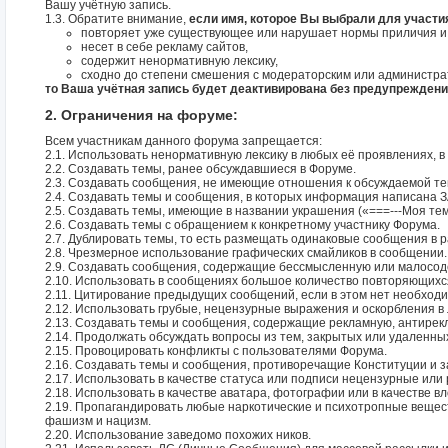
Вашу учётную запись.
1.3. Обратите внимание,
если имя, которое Вы выбрали для участи
повторяет уже существующее или нарушает нормы приличия и
несет в себе рекламу сайтов,
содержит ненормативную лексику,
сходно до степени смешения с модераторским или администра
то Ваша учётная запись будет деактивирована без предупреждени
2. Ограничения на форуме:
Всем участникам данного форума запрещается:
2.1. Использовать ненормативную лексику в любых её проявлениях, в
2.2. Создавать темы, ранее обсуждавшиеся в Форуме.
2.3. Создавать сообщения, не имеющие отношения к обсуждаемой те
2.4. Создавать темы и сообщения, в которых информация написа
2.5. Создавать темы, имеющие в названии украшения («===---Моя тема-
2.6. Создавать темы с обращением к конкретному участнику Форума.
2.7. Дублировать темы, то есть размещать одинаковые сообщения в 
2.8. Чрезмерное использование графических смайликов в сообщении.
2.9. Создавать сообщения, содержащие бессмысленную или малосод
2.10. Использовать в сообщениях большое количество повторяющихс
2.11. Цитирование предыдущих сообщений, если в этом нет необходи
2.12. Использовать грубые, нецензурные выражения и оскорбления в
2.13. Создавать темы и сообщения, содержащие рекламную, антирек
2.14. Продолжать обсуждать вопросы из тем, закрытых или удаленны
2.15. Провоцировать конфликты с пользователями Форума.
2.16. Создавать темы и сообщения, противоречащие Конституции и 
2.17. Использовать в качестве статуса или подписи нецензурные ил
2.18. Использовать в качестве аватара, фотографии или в качестве 
2.19. Пропагандировать любые наркотические и психотропные вещест
фашизм и нацизм.
2.20. Использование заведомо похожих ников.