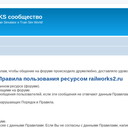
S сообщество
n Simulator и Train Sim World!
ам, чтобы общение на форуме происходило дружелюбно, доставляло удовольс
Правила пользования ресурсом railworks2.ru
нном ресурсе (форуме).
ующими на форуме.
сообщения пользователей, если эти сообщения не отвечают данным Правилам
 нарушающих Порядок и Правила.
уме.
асие с данными Правилами. Если Вы не согласны с данными Правилами, напи