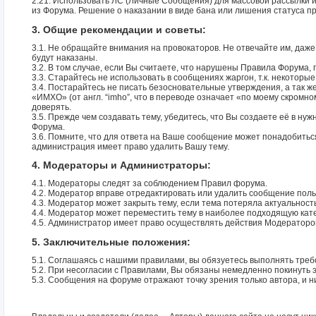
2.21. Использовать ЛС (Личные Сообщения) для массовой рассылки и
из Форума. Решение о наказании в виде бана или лишения статуса
3. Общие рекомендации и советы:
3.1. Не обращайте внимания на провокаторов. Не отвечайте им, даже
будут наказаны.
3.2. В том случае, если Вы считаете, что нарушены Правила Форума,
3.3. Старайтесь не использовать в сообщениях жаргон, т.к. некоторы
3.4. Постарайтесь не писать безосновательные утверждения, а так ж
«ИМХО» (от англ. “imho”, что в переводе означает «по моему скром
доверять.
3.5. Прежде чем создавать тему, убедитесь, что Вы создаете её в н
Форума.
3.6. Помните, что для ответа на Ваше сообщение может понадобитьс
администрация имеет право удалить Вашу тему.
4. Модераторы и Администраторы:
4.1. Модераторы следят за соблюдением Правил форума.
4.2. Модератор вправе отредактировать или удалить сообщение пол
4.3. Модератор может закрыть тему, если тема потеряла актуальность
4.4. Модератор может переместить тему в наиболее подходящую кат
4.5. Администратор имеет право осуществлять действия Модераторов
5. Заключительные положения:
5.1. Соглашаясь с нашими правилами, вы обязуетесь выполнять треб
5.2. При несогласии с Правилами, Вы обязаны немедленно покинуть э
5.3. Сообщения на форуме отражают точку зрения только автора, и н