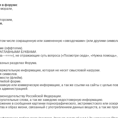
я в форуме
:
 морали,
торским,
я.
 том числе сокращенную или замененную «звездочками» (или другими символам
ме (оффтопик).
на ЗАГЛАВНЫМИ БУКВАМИ.
--===»), не отражающие суть вопроса («Посмотри сюда», «Нужна помощь», или 
разных разделах Форума.
ержательную информацию, которая не несет смысловой нагрузки.
я символов.
мости (флейм).
 любой форме.
ламную или коммерческую информацию, а так же ссылки на сайты с целью п
х администрацией.
законодательству Российской Федерации.
и ругательные слова, а так же заведомо недостоверную информацию.
вложение в сообщения картинки порнографического, экстремистского или оскор
ва и образ жизни, связанный с употреблением данных веществ, а так же про