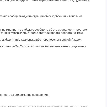
равил Форума предусмотрены меры наказания вплоть до удаления
таточно сообщить администрации об оскорблении и виновные
ично мнение, не забудьте сообщить об этом заранее – простого
рованных утверждений, пользователи просто перестанут Вам
ела, будут либо удалены, либо перенесены в другой Раздел
ет помочь?». Учтите, что после нескольких таких «подъемов»
венность за содержание сообщения.