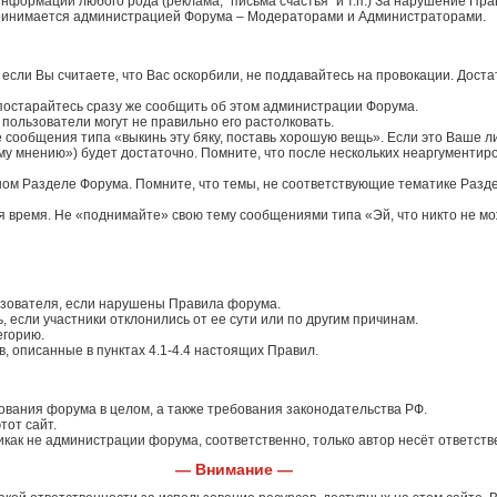
нформации любого рода (реклама, "письма счастья" и т.п.) За нарушение П
 принимается администрацией Форума – Модераторами и Администраторами.
 если Вы считаете, что Вас оскорбили, не поддавайтесь на провокации. Дос
 постарайтесь сразу же сообщить об этом администрации Форума.
е пользователи могут не правильно его растолковать.
е сообщения типа «выкинь эту бяку, поставь хорошую вещь». Если это Ваше л
ному мнению») будет достаточно. Помните, что после нескольких неаргументи
ужном Разделе Форума. Помните, что темы, не соответствующие тематике Разд
я время. Не «поднимайте» свою тему сообщениями типа «Эй, что никто не мож
ьзователя, если нарушены Правила форума.
, если участники отклонились от ее сути или по другим причинам.
егорию.
, описанные в пунктах 4.1-4.4 настоящих Правил.
ования форума в целом, а также требования законодательства РФ.
тот сайт.
икак не администрации форума, соответственно, только автор несёт ответст
— Внимание —