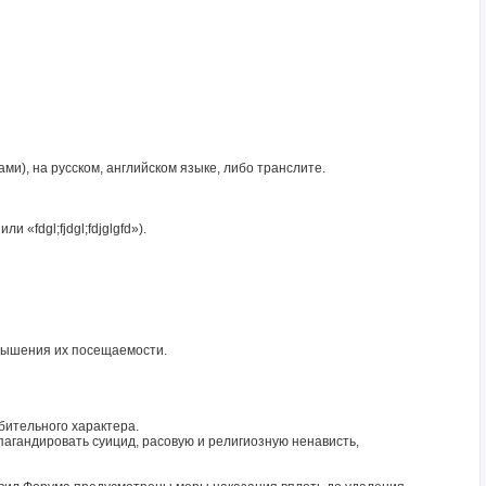
и), на русском, английском языке, либо транслите.
«fdgl;fjdgl;fdjglgfd»).
овышения их посещаемости.
бительного характера.
пагандировать суицид, расовую и религиозную ненависть,