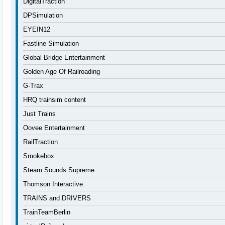
DigitalTraction
DPSimulation
EYEIN12
Fastline Simulation
Global Bridge Entertainment
Golden Age Of Railroading
G-Trax
HRQ trainsim content
Just Trains
Oovee Entertainment
RailTraction
Smokebox
Steam Sounds Supreme
Thomson Interactive
TRAINS and DRIVERS
TrainTeamBerlin