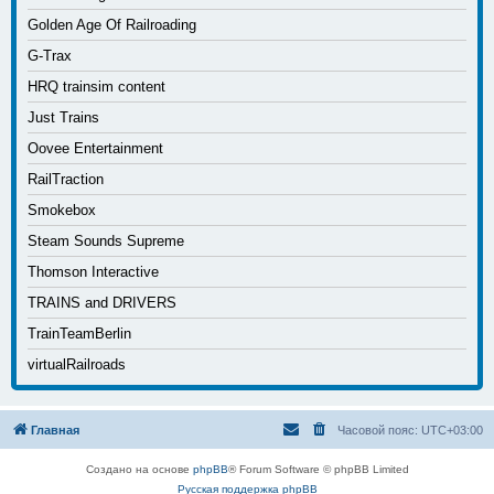
Golden Age Of Railroading
G-Trax
HRQ trainsim content
Just Trains
Oovee Entertainment
RailTraction
Smokebox
Steam Sounds Supreme
Thomson Interactive
TRAINS and DRIVERS
TrainTeamBerlin
virtualRailroads
Главная
Часовой пояс:
UTC+03:00
Создано на основе
phpBB
® Forum Software © phpBB Limited
Русская поддержка phpBB