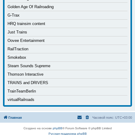
Golden Age Of Railroading
G-Trax
HRQ trainsim content
Just Trains
Oovee Entertainment
RailTraction
Smokebox
Steam Sounds Supreme
Thomson Interactive
TRAINS and DRIVERS
TrainTeamBerlin
virtualRailroads
Главная
Часовой пояс:
UTC+03:00
Создано на основе
phpBB
® Forum Software © phpBB Limited
Русская поддержка phpBB