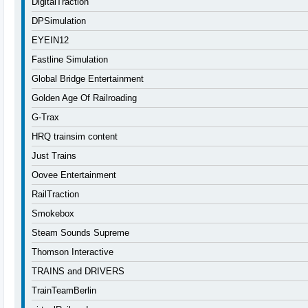
DigitalTraction
DPSimulation
EYEIN12
Fastline Simulation
Global Bridge Entertainment
Golden Age Of Railroading
G-Trax
HRQ trainsim content
Just Trains
Oovee Entertainment
RailTraction
Smokebox
Steam Sounds Supreme
Thomson Interactive
TRAINS and DRIVERS
TrainTeamBerlin