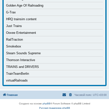
Golden Age Of Railroading
G-Trax
HRQ trainsim content
Just Trains
Oovee Entertainment
RailTraction
Smokebox
Steam Sounds Supreme
Thomson Interactive
TRAINS and DRIVERS
TrainTeamBerlin
virtualRailroads
Главная
Часовой пояс:
UTC+03:00
Создано на основе
phpBB
® Forum Software © phpBB Limited
Русская поддержка phpBB