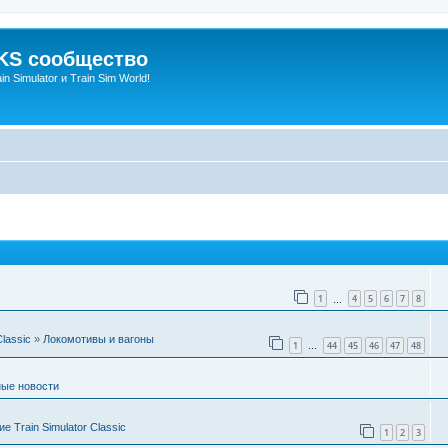
S сообщество
n Simulator и Train Sim World!
1
4
5
6
7
8
…
Classic
»
Локомотивы и вагоны
1
44
45
46
47
48
…
ые новости
 Train Simulator Classic
1
2
3