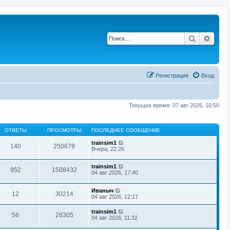
Поиск
Расш
Регистрация
Вход
Текущее время: 07 авг 2026, 10:50
ОТВЕТЫ
ПРОСМОТРЫ
ПОСЛЕДНЕЕ СООБЩЕНИЕ
trainsim1
140
250679
Вчера, 22:26
trainsim1
952
1508432
04 авг 2026, 17:40
Иваныч
12
30214
04 авг 2026, 12:17
trainsim1
56
26305
04 авг 2026, 11:32