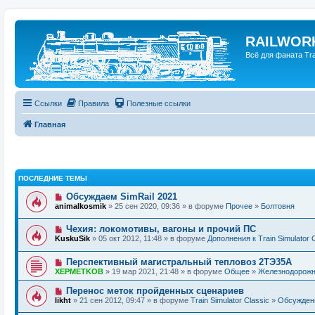
RAILWORK
Всё для фаната Trai
Ссылки
Правила
Полезные ссылки
Главная
ПОСЛЕДНИЕ ТЕМЫ
Обсуждаем SimRail 2021
animalkosmik
» 25 сен 2020, 09:36 » в форуме
Прочее
»
Болтовня
Чехия: локомотивы, вагоны и прочий ПС
KuskuSik
» 05 окт 2012, 11:48 » в форуме
Дополнения к Train Simulator 
Перспективный магистральный тепловоз 2ТЭ35А
XEPMETKOB
» 19 мар 2021, 21:48 » в форуме
Общее
»
Железнодорожн
Перенос меток пройденных сценариев
likht
» 21 сен 2012, 09:47 » в форуме
Train Simulator Classic
»
Обсуждение