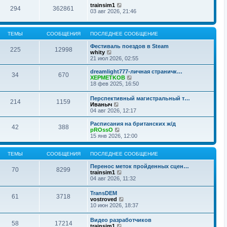
trainsim1
294
362861
03 авг 2026, 21:46
ТЕМЫ
СООБЩЕНИЯ
ПОСЛЕДНЕЕ СООБЩЕНИЕ
Фестиваль поездов в Steam
225
12998
П
whity
е
21 июл 2026, 02:55
р
е
dreamlight777-личная страничк…
34
670
й
П
XEPMETKOB
т
е
18 фев 2025, 16:50
и
р
к
е
Перспективный магистральный т…
п
214
1159
й
П
Иваныч
о
т
е
04 авг 2026, 12:17
с
и
р
л
к
е
Расписания на британских ж/д
е
п
42
388
й
П
pROssO
д
о
т
е
15 янв 2026, 12:00
н
с
и
р
е
л
к
е
м
е
п
й
ТЕМЫ
СООБЩЕНИЯ
ПОСЛЕДНЕЕ СООБЩЕНИЕ
у
д
о
т
с
н
с
и
Перенос меток пройденных сцен…
о
е
70
8299
л
к
П
trainsim1
о
м
е
п
е
04 авг 2026, 11:32
б
у
д
о
р
щ
с
н
с
е
е
о
TransDEM
е
61
3718
л
й
н
П
о
vostroved
м
е
т
и
е
б
10 июн 2026, 18:37
у
д
и
ю
р
щ
с
н
к
е
е
о
Видео разработчиков
е
п
58
17214
й
н
о
П
trainsim1
м
о