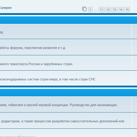
Галерея
1
11
12
13
14
15
…
ld.
боты форума, перспектив развития и т.д.
ного транспорта России и зарубежных стран.
железнодорожных систем стран мира, в том числе стран СНГ.
иев, геймплея и прочей игровой концепции. Руководство для начинающих:
 редактором, а также процессом разработки самостоятельных дополнений или