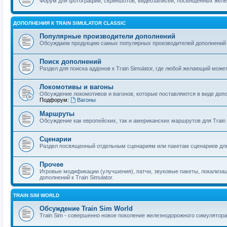
Форум для фотографий, скриншотов, видеозаписей, посвященных желе
ДОПОЛНЕНИЯ К TRAIN SIMULATOR CLASSIC
Популярные производители дополнений
Обсуждаем продукцию самых популярных производителей дополнений дл
Поиск дополнений
Раздел для поиска аддонов к Train Simulator, где любой желающий може
Локомотивы и вагоны
Обсуждение локомотивов и вагонов, которые поставляются в виде допо
Подфорум:
Вагоны
Маршруты
Обсуждение как европейских, так и американских маршрутов для Train S
Сценарии
Раздел посвященный отдельным сценариям или пакетам сценариев для
Прочее
Игровые модификации (улучшения), патчи, звуковые пакеты, локализац
дополнений к Train Simulator.
TRAIN SIM WORLD
Обсуждение Train Sim World
Train Sim - совершенно новое поколение железнодорожного симулятора